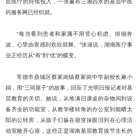
层医疗的持续投入，一张遍布三湘四水的基层中医
药服务网已经织就。
“每当看到患者和家属不用苦心积虑、徘徊奔
波，心里由衷感到欢欣鼓舞。”张涤说，湖南医疗事
业正经历从“有”到“优”的蝶变。
常德市鼎城区蔡家岗镇蔡家岗中学副校长麻小
娟，用“三间屋子”的故事，回应了光明日报记者对基
层教育的关切。她说，从堆满旧课桌的杂物间到设
备齐全的功能室，从教学楼转角的办公室到能晒太
阳的公转房，从孩子们躲在寝室抹眼泪到在心理活
动室敞开心扉，这些正是湖南基层教育拔节生长的