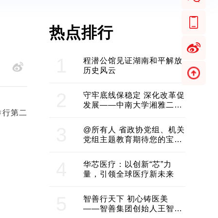
热点排行
1
程潜公馆见证湖南和平解放
历史风云
2
守牢底线保稳定 深化改革促
发展——中南大学湘雅二医
举行第二
院2024年工作综述
3
@所有人 省政协党组、机关
党组主题教育期待您的宝贵
意见和建议
4
华芯医疗：以创新“芯”力
量，引领全球医疗新未来
5
智善行天下 初心铸医美
——智善集团创始人王智带