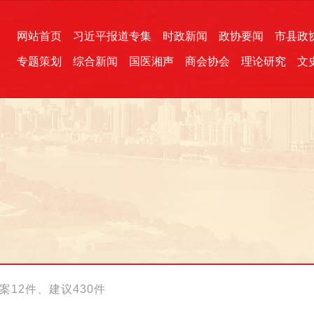
网站首页
习近平报道专集
时政新闻
政协要闻
市县政
专题策划
综合新闻
国医湘声
商会协会
理论研究
文
统一战线
芙蓉文苑
融媒影音
2026全国两会
各地政协
“四同四立”主题活动
三湘生态
产学研
国学经典
12件、建议430件