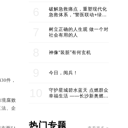
领企业不断发展创新 助推构
建医美产业良性生态圈
6
破解急救痛点，重塑现代化
急救体系，“警医联动+绿波
通行”：长沙急救系统化提速
7
树立正确的人生观 做一个对
社会有用的人
8
神像“装脏”有何玄机
9
今日，阅兵！
30件，
10
守护星城碧水蓝天 点燃群众
幸福生活 ——长沙新奥燃气
跨境腐败
服务经济社会发展纪实
正法、企
热门专题