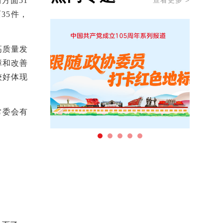
查看更多 >
方面51
35件，
高质量发
障和改善
较好体现
常委会有