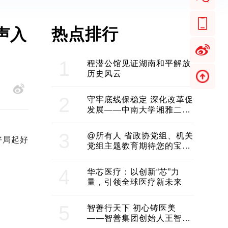
热点排行
声入
1
程潜公馆见证湖南和平解放
历史风云
2
守牢底线保稳定 深化改革促
发展——中南大学湘雅二医
院2024年工作综述
3
@所有人 省政协党组、机关
好局起好
党组主题教育期待您的宝贵
意见和建议
4
华芯医疗：以创新“芯”力
量，引领全球医疗新未来
5
智善行天下 初心铸医美
——智善集团创始人王智带