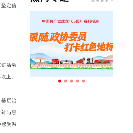
查看更多 >
，坚定信
宣讲活动
心坎上。
、基层治
方针与惠
中感受温