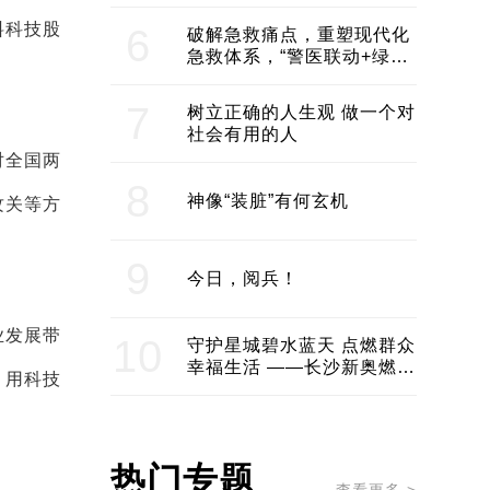
领企业不断发展创新 助推构
建医美产业良性生态圈
料科技股
6
破解急救痛点，重塑现代化
急救体系，“警医联动+绿波
通行”：长沙急救系统化提速
7
树立正确的人生观 做一个对
社会有用的人
对全国两
8
神像“装脏”有何玄机
攻关等方
9
今日，阅兵！
业发展带
10
守护星城碧水蓝天 点燃群众
幸福生活 ——长沙新奥燃气
，用科技
服务经济社会发展纪实
热门专题