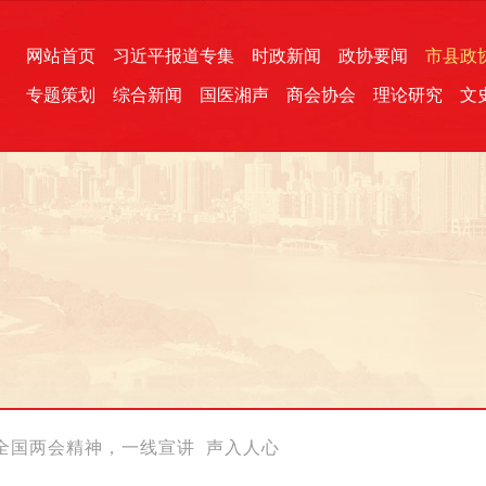
网站首页
习近平报道专集
时政新闻
政协要闻
市县政
专题策划
综合新闻
国医湘声
商会协会
理论研究
文
统一战线
芙蓉文苑
融媒影音
2026全国两会
各地政协
“四同四立”主题活动
三湘生态
产学研
国学经典
全国两会精神，一线宣讲 声入人心