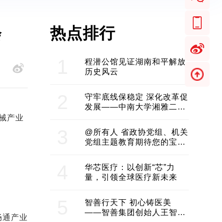
热点排行
会
1
程潜公馆见证湖南和平解放
历史风云
2
守牢底线保稳定 深化改革促
发展——中南大学湘雅二医
院2024年工作综述
械产业
3
@所有人 省政协党组、机关
党组主题教育期待您的宝贵
意见和建议
4
华芯医疗：以创新“芯”力
量，引领全球医疗新未来
5
智善行天下 初心铸医美
——智善集团创始人王智带
畅通产业