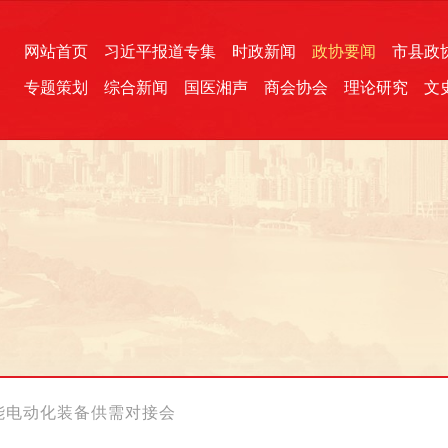
网站首页
习近平报道专集
时政新闻
政协要闻
市县政
专题策划
综合新闻
国医湘声
商会协会
理论研究
文
统一战线
芙蓉文苑
融媒影音
2026全国两会
各地政协
“四同四立”主题活动
三湘生态
产学研
国学经典
赋能电动化装备供需对接会