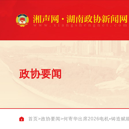
政协要闻
首页
>
政协要闻
>
何寄华出席2026电机•铸造