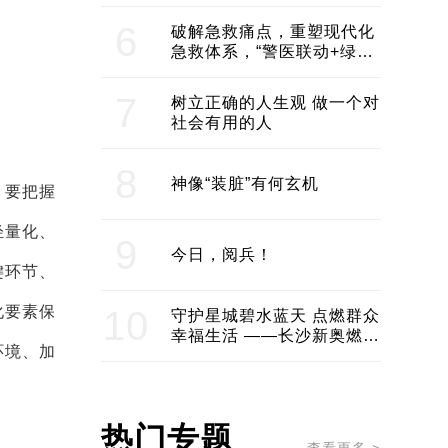
领企业不断发展创新 助推构
建医美产业良性生态圈
6
破解急救痛点，重塑现代化
急救体系，“警医联动+绿波
通行”：长沙急救系统化提速
7
树立正确的人生观 做一个对
社会有用的人
8
神像“装脏”有何玄机
。要把握
轻量化、
9
今日，阅兵！
键环节、
化要素保
10
守护星城碧水蓝天 点燃群众
幸福生活 ——长沙新奥燃气
环境、加
服务经济社会发展纪实
热门专题