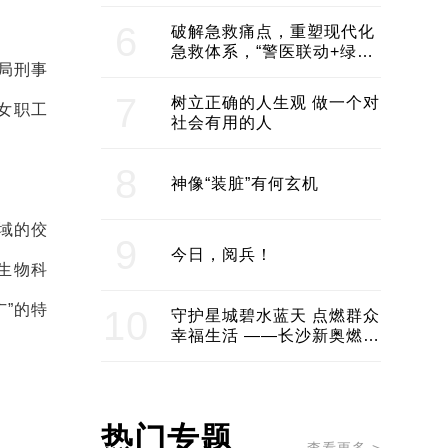
领企业不断发展创新 助推构
建医美产业良性生态圈
6
破解急救痛点，重塑现代化
急救体系，“警医联动+绿波
局刑事
通行”：长沙急救系统化提速
7
树立正确的人生观 做一个对
女职工
社会有用的人
8
神像“装脏”有何玄机
域的佼
9
今日，阅兵！
生物科
”的特
10
守护星城碧水蓝天 点燃群众
幸福生活 ——长沙新奥燃气
服务经济社会发展纪实
热门专题