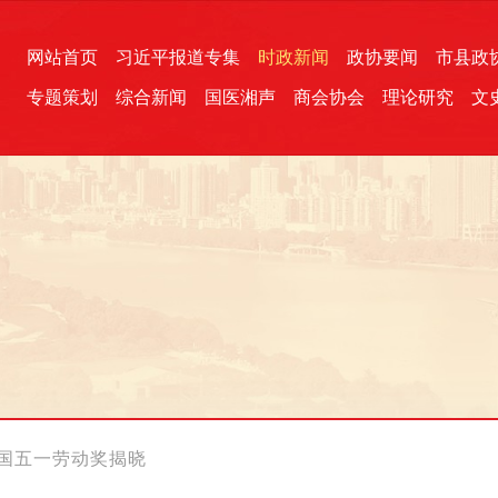
网站首页
习近平报道专集
时政新闻
政协要闻
市县政
专题策划
综合新闻
国医湘声
商会协会
理论研究
文
统一战线
芙蓉文苑
融媒影音
2026全国两会
各地政协
“四同四立”主题活动
三湘生态
产学研
国学经典
全国五一劳动奖揭晓