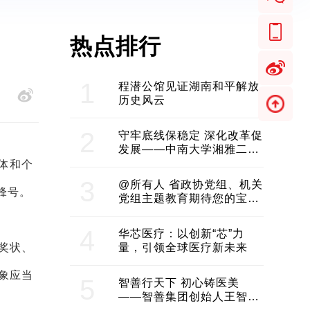
热点排行
1
程潜公馆见证湖南和平解放
历史风云
2
守牢底线保稳定 深化改革促
发展——中南大学湘雅二医
院2024年工作综述
体和个
3
@所有人 省政协党组、机关
锋号。
党组主题教育期待您的宝贵
意见和建议
4
华芯医疗：以创新“芯”力
奖状、
量，引领全球医疗新未来
象应当
5
智善行天下 初心铸医美
——智善集团创始人王智带