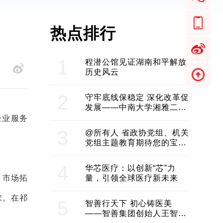
热点排行
1
程潜公馆见证湖南和平解放
历史风云
2
守牢底线保稳定 深化改革促
发展——中南大学湘雅二医
院2024年工作综述
企业服务
3
@所有人 省政协党组、机关
党组主题教育期待您的宝贵
意见和建议
4
华芯医疗：以创新“芯”力
、市场拓
量，引领全球医疗新未来
求。在祁
5
智善行天下 初心铸医美
——智善集团创始人王智带