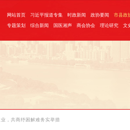
网站首页
习近平报道专集
时政新闻
政协要闻
市县政
专题策划
综合新闻
国医湘声
商会协会
理论研究
文
统一战线
芙蓉文苑
融媒影音
2026全国两会
各地政协
“四同四立”主题活动
三湘生态
产学研
国学经典
造业，共商纾困解难务实举措