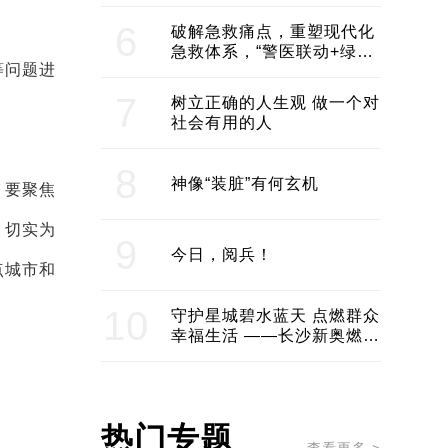
领企业不断发展创新 助推构
建医美产业良性生态圈
6
破解急救痛点，重塑现代化
急救体系，“警医联动+绿波
等问题进
通行”：长沙急救系统化提速
7
树立正确的人生观 做一个对
社会有用的人
8
神像“装脏”有何玄机
。要聚焦
，切实为
9
今日，阅兵！
点城市和
10
守护星城碧水蓝天 点燃群众
幸福生活 ——长沙新奥燃气
服务经济社会发展纪实
热门专题