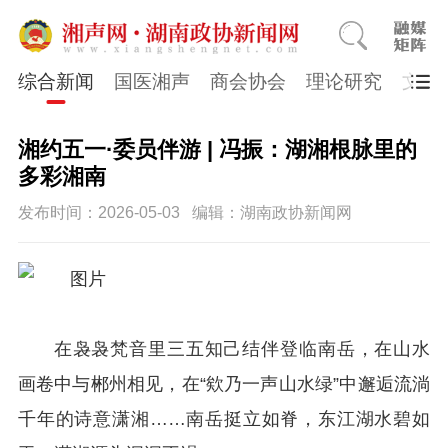
综合新闻
国医湘声
商会协会
理论研究
文史
湘约五一·委员伴游 | 冯振：湖湘根脉里的
多彩湘南
发布时间：2026-05-03
编辑：湖南政协新闻网
在袅袅梵音里三五知己结伴登临南岳，在山水
画卷中与郴州相见，在“欸乃一声山水绿”中邂逅流淌
千年的诗意潇湘……南岳挺立如脊，东江湖水碧如