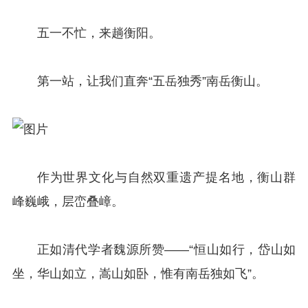
五一不忙，来趟衡阳。
第一站，让我们直奔“五岳独秀”南岳衡山。
作为世界文化与自然双重遗产提名地，衡山群
峰巍峨，层峦叠嶂。
正如清代学者魏源所赞——“恒山如行，岱山如
坐，华山如立，嵩山如卧，惟有南岳独如飞”。