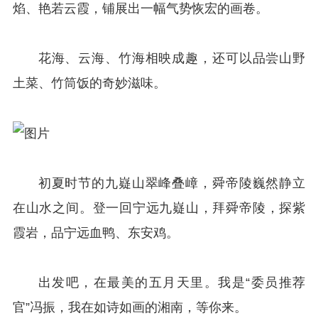
焰、艳若云霞，铺展出一幅气势恢宏的画卷。
花海、云海、竹海相映成趣，还可以品尝山野
土菜、竹筒饭的奇妙滋味。
初夏时节的九嶷山翠峰叠嶂，舜帝陵巍然静立
在山水之间。登一回宁远九嶷山，拜舜帝陵，探紫
霞岩，品宁远血鸭、东安鸡。
出发吧，在最美的五月天里。我是“委员推荐
官”冯振，我在如诗如画的湘南，等你来。