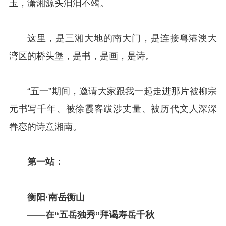
玉，潇湘源头汩汩不竭。
这里，是三湘大地的南大门，是连接粤港澳大
湾区的桥头堡，是书，是画，是诗。
“五一”期间，邀请大家跟我一起走进那片被柳宗
元书写千年、被徐霞客跋涉丈量、被历代文人深深
眷恋的诗意湘南。
第一站：
衡阳·南岳衡山
——在“五岳独秀”拜谒寿岳千秋