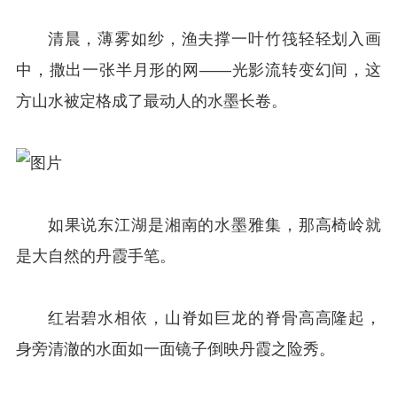
清晨，薄雾如纱，渔夫撑一叶竹筏轻轻划入画
中，撒出一张半月形的网——光影流转变幻间，这
方山水被定格成了最动人的水墨长卷。
如果说东江湖是湘南的水墨雅集，那高椅岭就
是大自然的丹霞手笔。
红岩碧水相依，山脊如巨龙的脊骨高高隆起，
身旁清澈的水面如一面镜子倒映丹霞之险秀。