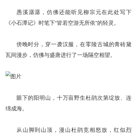
愚溪潺潺，仿佛还能听见柳宗元在此处写下
《小石潭记》时笔下“皆若空游无所依”的轻灵。
傍晚时分，穿一袭汉服，在零陵古城的青砖黛
瓦间漫步，仿佛与盛唐进行了一场隔空相望。
眼下的阳明山，十万亩野生杜鹃次第绽放、连
绵成海。
从山脚到山顶，漫山杜鹃竞相怒放，红似烈