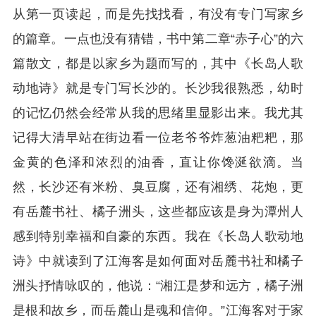
从第一页读起，而是先找找看，有没有专门写家乡
的篇章。一点也没有猜错，书中第二章“赤子心”的六
篇散文，都是以家乡为题而写的，其中《长岛人歌
动地诗》就是专门写长沙的。长沙我很熟悉，幼时
的记忆仍然会经常从我的思绪里显影出来。我尤其
记得大清早站在街边看一位老爷爷炸葱油粑粑，那
金黄的色泽和浓烈的油香，直让你馋涎欲滴。当
然，长沙还有米粉、臭豆腐，还有湘绣、花炮，更
有岳麓书社、橘子洲头，这些都应该是身为潭州人
感到特别幸福和自豪的东西。我在《长岛人歌动地
诗》中就读到了江海客是如何面对岳麓书社和橘子
洲头抒情咏叹的，他说：“湘江是梦和远方，橘子洲
是根和故乡，而岳麓山是魂和信仰。”江海客对于家