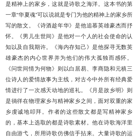
是精神上的家乡，这就是诗歌之海洋。这本书的第
一章“华夏魂”可以说就是专门为他的精神上的家乡所
写的散文。《诗酒趁年华》是他追慕英雄豪杰而抒
怀。《男儿生世间》是他对一个人的社会使命的认
知以及自我期许。《海内存知己》是他探寻无数英
雄豪杰的内心世界并为他们的伟大孤独而感怀。
《问世间情为何物》则以白居易、李商隐和元稹三
位诗人的爱情故事为主线，对古今中外所有经典爱
情进行了一次感天动地的巡礼。《月是故乡明》则
是徜徉在物理家乡与精神家乡之间，面对双重的家
乡虔诚地叩拜。作者的这些散文都是写精神家乡
的，基本上选取的都是诗歌素材。他在诗歌海洋里
自由游弋，所用诗歌仿佛信手拈来。大量诗歌的运