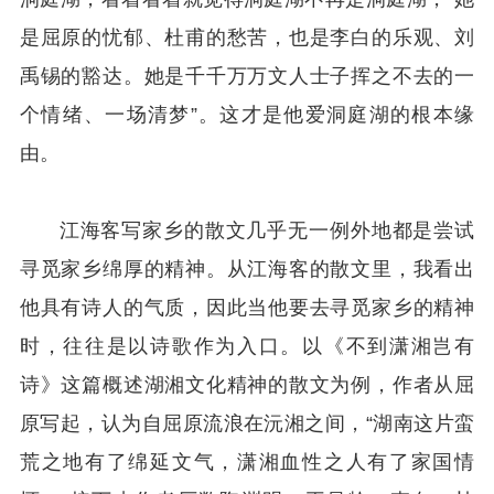
是屈原的忧郁、杜甫的愁苦，也是李白的乐观、刘
禹锡的豁达。她是千千万万文人士子挥之不去的一
个情绪、一场清梦”。这才是他爱洞庭湖的根本缘
由。
江海客写家乡的散文几乎无一例外地都是尝试
寻觅家乡绵厚的精神。从江海客的散文里，我看出
他具有诗人的气质，因此当他要去寻觅家乡的精神
时，往往是以诗歌作为入口。以《不到潇湘岂有
诗》这篇概述湖湘文化精神的散文为例，作者从屈
原写起，认为自屈原流浪在沅湘之间，“湖南这片蛮
荒之地有了绵延文气，潇湘血性之人有了家国情