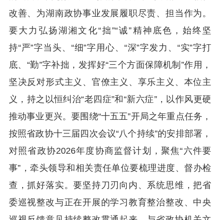
改善、为湖南政协事业发展履职尽责、担当作为。
要大力弘扬湖湘文化“拙”“诚”精神底色，始终坚
持“严”字当头、“细”字用心、“深”字发力、“实”字打
底、“勤”字补拙，发挥好“三个方面保障机制”作用，
坚决反对形式主义、官僚主义、享乐主义、本位主
义，持之以恒纠治“老四症”和“新六症”，以作风更硬
推动事业更兴。要围绕“十五五”开局之年重点任务，
按照省政协十三届四次会议“八个持续”的安排部署，
对照省政协2026年度协商监督计划，聚焦“六件要
事”，牵头领导和相关责任单位要梳理进度、督办检
查，抓好落实。要坚持刀刃向内、系统思维，把省
委巡视整改与正在开展的学习教育整治整改、中央
巡视反馈意见持续整改贯通起来，与省政协机关文