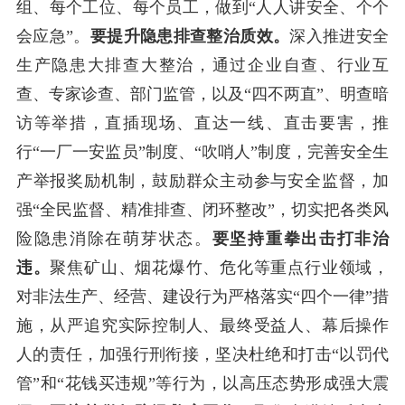
组、每个工位、每个员工，做到“人人讲安全、个个
会应急”。
要提升隐患排查整治质效。
深入推进安全
生产隐患大排查大整治，通过企业自查、行业互
查、专家诊查、部门监管，以及
“四不两直”、明查暗
访等举措，直插现场、直达一线、直击要害，推
行“一厂一安监员”制度、“吹哨人”制度，完善安全生
产举报奖励机制，鼓励群众主动参与安全监督，加
强“全民监督、精准排查、闭环整改”，切实把各类风
险隐患消除在萌芽状态。
要坚持重拳出击打非治
违。
聚焦矿山、烟花爆竹、危化等重点行业领域，
对非法生产、经营、建设行为严格落实
“四个一律”措
施，从严追究实际控制人、最终受益人、幕后操作
人的责任，加强行刑衔接，坚决杜绝和打击“以罚代
管”和“花钱买违规”等行为，以高压态势形成强大震