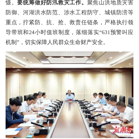
慑。
要统筹做好防汛救灾工作。
聚焦山洪地质灾害
防御、河湖洪水防范、涉水工程防守、城镇防涝等
重点，拧紧防、抗、抢、救责任链条，严格执行领
导带班和
24
小时值班制度，落细落实“
631
预警叫应
机制”，切实保障人民群众生命财产安全。