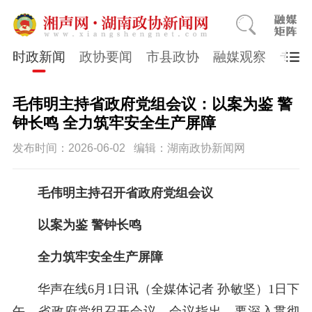
时政新闻
政协要闻
市县政协
融媒观察
专题
毛伟明主持省政府党组会议：以案为鉴 警
钟长鸣 全力筑牢安全生产屏障
发布时间：2026-06-02
编辑：湖南政协新闻网
毛伟明主持召开省政府党组会议
以案为鉴
警钟长鸣
全力筑牢安全生产屏障
华声在线
6
月
1
日
讯
（
全媒体记者
孙敏坚
）
1
日
下
午
，省政府党组召开会议
。
会议指出，要深入贯彻