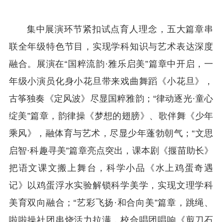
集中展演环节紧扣试点育人理念，五大篇章串
联全年级特色节目，实现学科知识与艺术表达深度
融合。展演在“国粹流韵·雅乐启美”篇章中开启，一
年级小演员化身小花旦带来戏曲舞蹈《小花旦》，
古筝独奏《定风波》尽显国粹雅韵；“律动逐光·童心
绽美”篇章，韵律操《梦想的翅膀》、歌伴舞《少年
乘风》，融体育与艺术，尽显少年蓬勃朝气；“文思
启智·科趣寻美”篇章亮点突出，课本剧《揠苗助长》
把语文课文搬上舞台，科学小品《水上鸡蛋奇遇
记》以鸡蛋浮水实验解锁科学美学，实现文理学科
美育双向融合；“艺彩飞扬·和合向美”篇章，跳绳、
啦啦操社团串烧活力拉满，校合唱团唱响《剪刀石