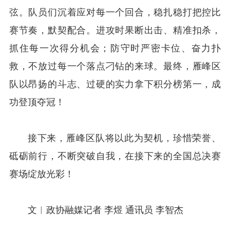
弦。队员们沉着应对每一个回合，稳扎稳打把控比
赛节奏，默契配合。进攻时果断出击、精准扣杀，
抓住每一次得分机会；防守时严密卡位、奋力扑
救，不放过每一个落点刁钻的来球。最终，雁峰区
队以昂扬的斗志、过硬的实力拿下积分榜第一，成
功登顶夺冠！
接下来，雁峰区队将以此为契机，珍惜荣誉、
砥砺前行，不断突破自我，在接下来的全国总决赛
赛场绽放光彩！
文︱政协融媒记者 李煜 通讯员 李智杰