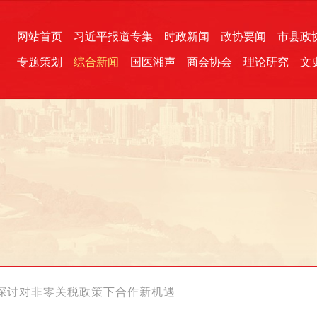
网站首页
习近平报道专集
时政新闻
政协要闻
市县政
专题策划
综合新闻
国医湘声
商会协会
理论研究
文
统一战线
芙蓉文苑
融媒影音
2026全国两会
各地政协
“四同四立”主题活动
三湘生态
产学研
国学经典
探讨对非零关税政策下合作新机遇