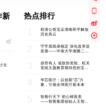
热点排行
作新
1
程潜公馆见证湖南和平解放
历史风云
2
守牢底线保稳定 深化改革促
发展——中南大学湘雅二医
院2024年工作综述
3
@所有人 省政协党组、机关
沙龙
党组主题教育期待您的宝贵
意见和建议
4
华芯医疗：以创新“芯”力
量，引领全球医疗新未来
5
智善行天下 初心铸医美
——智善集团创始人王智带