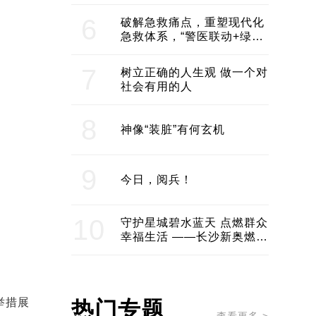
领企业不断发展创新 助推构
建医美产业良性生态圈
6
破解急救痛点，重塑现代化
急救体系，“警医联动+绿波
通行”：长沙急救系统化提速
7
树立正确的人生观 做一个对
社会有用的人
8
神像“装脏”有何玄机
9
今日，阅兵！
10
守护星城碧水蓝天 点燃群众
幸福生活 ——长沙新奥燃气
服务经济社会发展纪实
举措展
热门专题