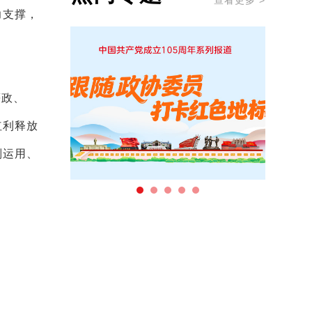
查看更多 >
力支撑，
等政、
红利释放
则运用、