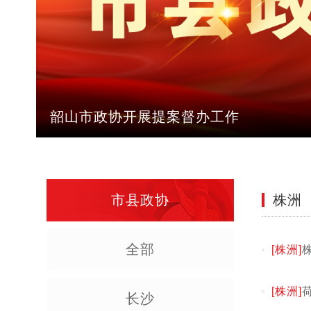
韶山市政协开展提案督办工作
市县政协
株洲
全部
[株洲]
[株洲]
长沙