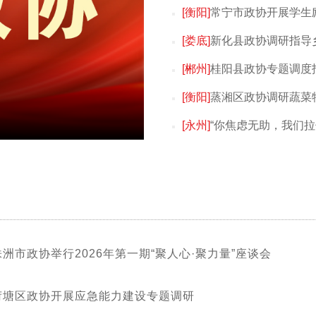
[衡阳]
常宁市政协开展学生
[娄底]
新化县政协调研指导
[郴州]
桂阳县政协专题调度
[衡阳]
蒸湘区政协调研蔬菜
[永州]
“你焦虑无助，我们拉
株洲市政协举行2026年第一期“聚人心·聚力量”座谈会
荷塘区政协开展应急能力建设专题调研