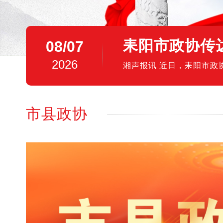
耒阳市政协传
08/07
2026
湘声报讯 近日，耒阳市
署贯彻落实工作。会议集中
市县
政协