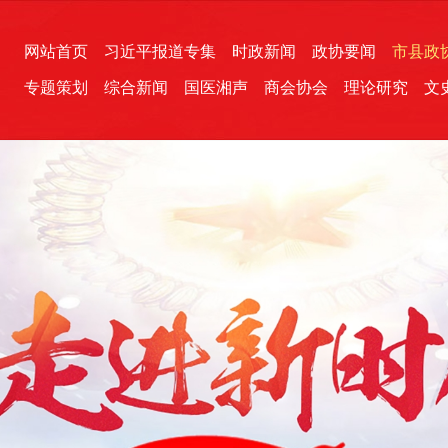
网站首页
习近平报道专集
时政新闻
政协要闻
市县政
专题策划
综合新闻
国医湘声
商会协会
理论研究
文
统一战线
芙蓉文苑
融媒影音
2026全国两会
各地政协
“四同四立”主题活动
三湘生态
产学研
国学经典