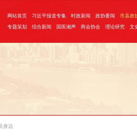
网站首页
习近平报道专集
时政新闻
政协要闻
市县政
专题策划
综合新闻
国医湘声
商会协会
理论研究
文
统一战线
芙蓉文苑
融媒影音
2026全国两会
各地政协
“四同四立”主题活动
三湘生态
产学研
国学经典
员身边