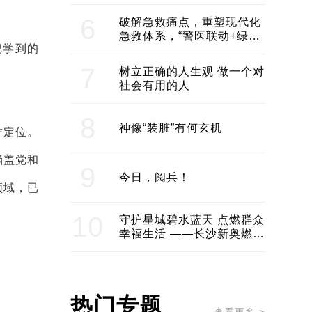
领企业不断发展创新 助推构
建医美产业良性生态圈
6
破解急救痛点，重塑现代化
急救体系，“警医联动+绿波
把学到的
通行”：长沙急救系统化提速
7
树立正确的人生观 做一个对
社会有用的人
8
神像“装脏”有何玄机
作定位。
涵盖党和
9
今日，阅兵！
领域，已
10
守护星城碧水蓝天 点燃群众
幸福生活 ——长沙新奥燃气
服务经济社会发展纪实
热门专题