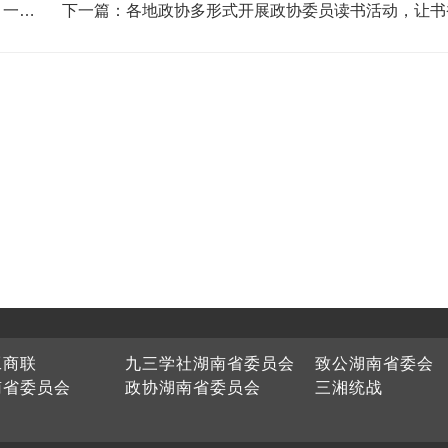
，一线
下一篇：各地政协多形式开展政协委员读书活动，让书
为履职鲜明底色
工商联
九三学社湖南省委员会
致公湖南省委会
南省委员会
政协湖南省委员会
三湘统战