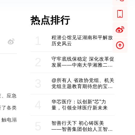
热点排行
1
程潜公馆见证湖南和平解放
历史风云
2
守牢底线保稳定 深化改革促
发展——中南大学湘雅二医
院2024年工作综述
3
@所有人 省政协党组、机关
党组主题教育期待您的宝贵
意见和建议
查、应急
4
华芯医疗：以创新“芯”力
析了各类
量，引领全球医疗新未来
、触电溺
5
智善行天下 初心铸医美
——智善集团创始人王智带