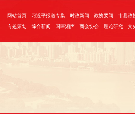
网站首页
习近平报道专集
时政新闻
政协要闻
市县政
专题策划
综合新闻
国医湘声
商会协会
理论研究
文
统一战线
芙蓉文苑
融媒影音
2026全国两会
各地政协
“四同四立”主题活动
三湘生态
产学研
国学经典