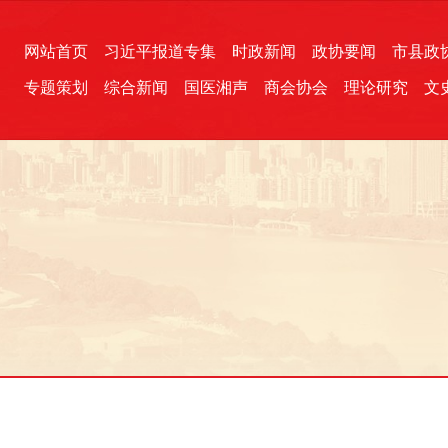
网站首页
习近平报道专集
时政新闻
政协要闻
市县政
专题策划
综合新闻
国医湘声
商会协会
理论研究
文
统一战线
芙蓉文苑
融媒影音
2026全国两会
各地政协
“四同四立”主题活动
三湘生态
产学研
国学经典