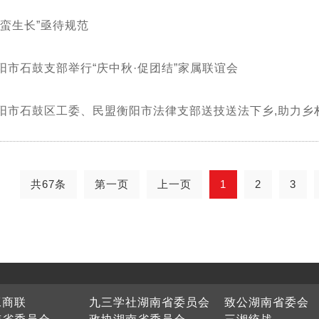
野蛮生长”亟待规范
阳市石鼓支部举行“庆中秋·促团结”家属联谊会
阳市石鼓区工委、民盟衡阳市法律支部送技送法下乡,助力乡
共67条
第一页
上一页
1
2
3
工商联
九三学社湖南省委员会
致公湖南省委会