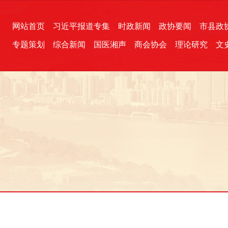
网站首页
习近平报道专集
时政新闻
政协要闻
市县政
专题策划
综合新闻
国医湘声
商会协会
理论研究
文
统一战线
芙蓉文苑
融媒影音
2026全国两会
各地政协
“四同四立”主题活动
三湘生态
产学研
国学经典