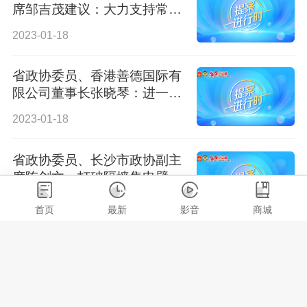
席邹吉茂建议：大力支持常德
建设保税物流中心
2023-01-18
省政协委员、香港善德国际有
限公司董事长张晓琴：进一步
支持湘港澳青少年研学交流
2023-01-18
省政协委员、长沙市政协副主
席陈剑文：打破隔墙售电壁
垒，推进新能源就近交易
2023-01-18
首页
最新
影音
商城
走近新委员 | 易鹰：为“马栏
山”创最优营商环境
2023-01-18