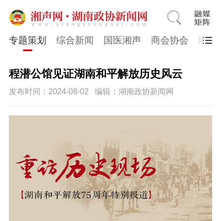
专题策划
综合新闻
国医湘声
商会协会
理论
程潜公馆见证湖南和平解放历史风云
发布时间：2024-08-02
编辑：湖南政协新闻网