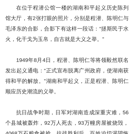
在位于程潜公馆一楼的湖南和平起义历史陈列
馆大厅，有2张打眼的照片，分别是程潜、陈明仁与
毛泽东的合影，合影下有这样一段话：“拯斯民于水
火，化干戈为玉帛，自古就是大义之举。”
1949年8月4日，程潜、陈明仁等将领毅然联名
发出起义通电：“正式宣布脱离广州政府，使湖南获
得和平的解放。”湖南和平起义，正是程潜、陈明仁
顺应历史潮流的义举。
抗日战争时期，日军对湖南造成深重灾难，56
个县城被轰炸，92万人死去，93万幢房屋被烧毁，
4068万石粮食被抢。抗战胜利后，百姓迫切渴望恢