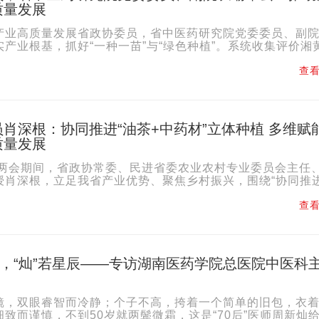
质量发展
产业高质量发展省政协委员，省中医药研究院党委委员、副
产业根基，抓好“一种一苗”与“绿色种植”。系统收集评价湘
快应用现代生物技术，选育推广优良新品种。建设标准...
查看
肖深根：协同推进“油茶+中药材”立体种植 多维赋
质量发展
省两会期间，省政协常委、民进省委农业农村专业委员会主任
授肖深根，立足我省产业优势、聚焦乡村振兴，围绕“协同推
体生态种植，多维度赋能增效”建言，为我省特色农业...
查看
火，“灿”若星辰——专访湖南医药学院总医院中医科
镜，双眼睿智而冷静；个子不高，挎着一个简单的旧包，衣
致而谨慎，不到50岁就两鬓微霜，这是“70后”医师周新灿