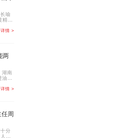
院长喻
黄精种
详情 >
能两
、湖南
进油茶
详情 >
主任周
着十分
给人的