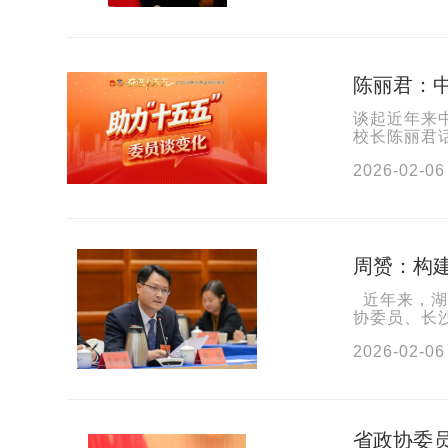
陈丽君：中
谈起近年来
校长陈丽君
化是实实在在
2026-02-06
周赟：构
近年来，湖
协委员、长
资源下沉不足
2026-02-06
省政协委