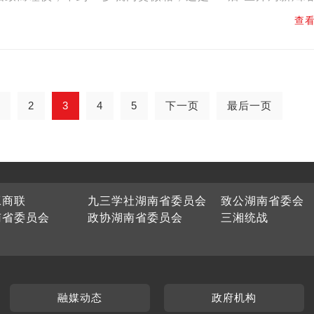
然而，当他开始交谈，那平和的语速、热情的待人方式，瞬...
查看
2
3
4
5
下一页
最后一页
工商联
九三学社湖南省委员会
致公湖南省委会
南省委员会
政协湖南省委员会
三湘统战
融媒动态
政府机构