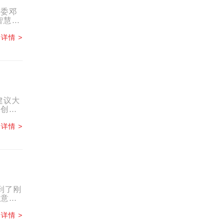
主委邓
智慧，
详情 >
建议大
承创
...
详情 >
到了刚
出意
...
详情 >