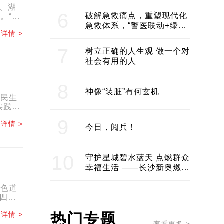
领企业不断发展创新 助推构
员、湖
建医美产业良性生态圈
6
破解急救痛点，重塑现代化
。“首
急救体系，“警医联动+绿波
详情 >
通行”：长沙急救系统化提速
7
树立正确的人生观 做一个对
社会有用的人
8
神像“装脏”有何玄机
惠民生
实践指
9
详情 >
今日，阅兵！
10
守护星城碧水蓝天 点燃群众
幸福生活 ——长沙新奥燃气
服务经济社会发展纪实
特色道
届四次
详情 >
热门专题