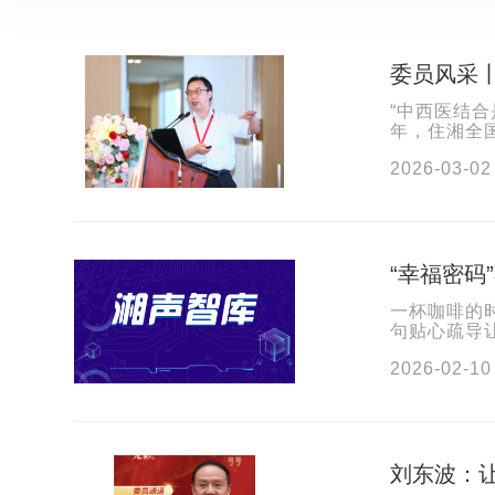
委员风采
“中西医结
年，住湘全
是中西医结
2026-03-02
“幸福密码
一杯咖啡的
句贴心疏导
场“委员通道
2026-02-10
刘东波：