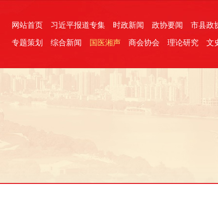
网站首页
习近平报道专集
时政新闻
政协要闻
市县政
专题策划
综合新闻
国医湘声
商会协会
理论研究
文
统一战线
芙蓉文苑
融媒影音
2026全国两会
各地政协
“四同四立”主题活动
三湘生态
产学研
国学经典