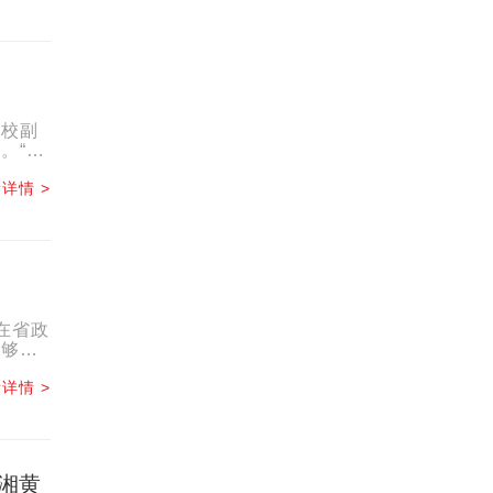
学校副
。“变
详情 >
在省政
不够、
详情 >
湘黄