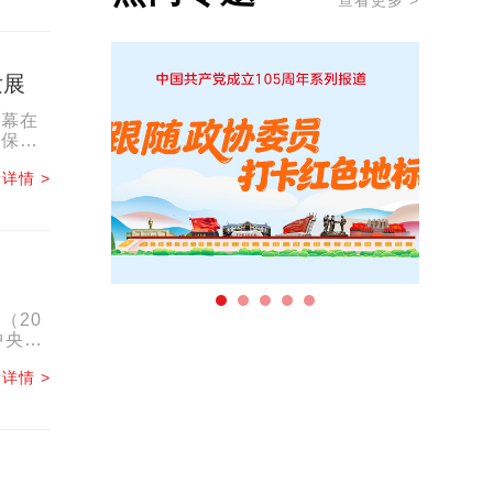
查看更多 >
发展
开幕在
库保存
.
详情 >
（20
中央对
详情 >