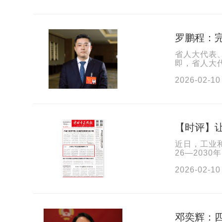
罗鹏程：
省人大代表
即，省人大
圃（炎帝药
2026-02-10
【时评】
近日，工业
26—203
中药产业发
2026-02-10
邓奕辉：