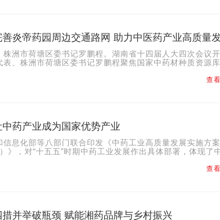
完善炎帝药园周边交通路网 助力中医药产业高质量
、株洲市荷塘区委书记罗鹏程。湖南省十四届人大四次会议
代表、株洲市荷塘区委书记罗鹏程聚焦国家中药材种质资源
园）建设，立足项目发展实际，为破解交通瓶颈、推动项目提..
查看
让中药产业成为国家优势产业
和信息化部等八部门联合印发《中药工业高质量发展实施方案
0年）》，对“十五五”时期中药工业发展作出具体部署，体现了
展的高度重视和支持，也必将为未来中药产业成为国家优势...
查看
四措并举破瓶颈 赋能湘药品牌与乡村振兴