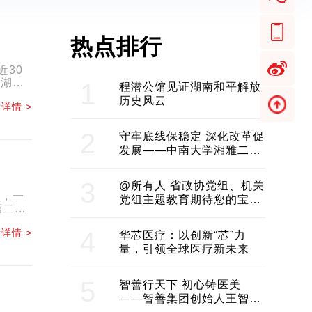
热点排行
近30
清湖既
1
程潜公馆见证湖南和平解放
历史风云
详情 >
2
守牢底线保稳定 深化改革促
发展——中南大学湘雅二医
院2024年工作综述
3
@所有人 省政协党组、机关
生，一
党组主题教育期待您的宝贵
第二
意见和建议
.
详情 >
4
华芯医疗：以创新“芯”力
量，引领全球医疗新未来
5
智善行天下 初心铸医美
——智善集团创始人王智带