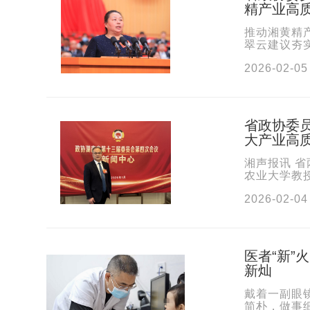
精产业高
推动湘黄精
翠云建议夯实
质资源，加
2026-02-05
省政协委员
大产业高
湘声报讯 
农业大学教
林下中药材立
2026-02-04
医者“新”
新灿
戴着一副眼
简朴，做事细