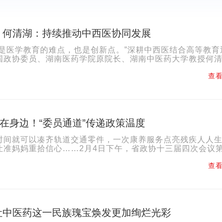
丨何清湖：持续推动中西医协同发展
合是医学教育的难点，也是创新点。”深耕中西医结合高等教育
国政协委员、湖南医药学院原院长、湖南中医药大学教授何
合教育体系的构建者，也是改革创新的践行者，如今依然在...
查看
”在身边！“委员通道”传递政策温度
时间就可以凑齐轨道交通零件，一次康养服务点亮残疾人人
让准妈妈重拾信心……2月4日下午，省政协十三届四次会议
”热力开启。6位政协委员聚焦残疾人就业、生育支持、轨道..
查看
让中医药这一民族瑰宝焕发更加绚烂光彩