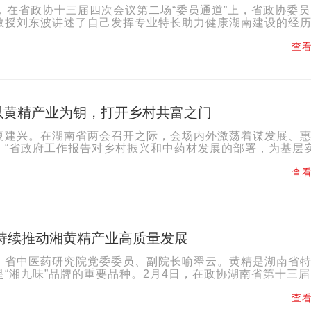
午，在省政协十三届四次会议第二场“委员通道”上，省政协委
教授刘东波讲述了自己发挥专业特长助力健康湖南建设的经历
位糖尿病患者的故事。”刘东波说，来自湖南邵阳的杨...
查看
以黄精产业为钥，打开乡村共富之门
夏建兴。在湖南省两会召开之际，会场内外激荡着谋发展、
。“省政府工作报告对乡村振兴和中药材发展的部署，为基层
作为扎根安化乡村一线的省人大代表，夏建兴始终关注着...
查看
：持续推动湘黄精产业高质量发展
，省中医药研究院党委委员、副院长喻翠云。黄精是湖南省
是“湘九味”品牌的重要品种。2月4日，在政协湖南省第十三
全体会议上，省政协委员，省中医药研究院党委委员、副院...
查看