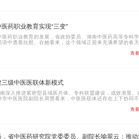
医药职业教育实现“三变”
中医药职业教育的发展，省政协委员、湖南中医药高等专科
话语中透着欣慰。在她看来，这个领域正迎来充满希望的春天
的。”陈丽君细数说，国家政策支持力度空前，《中医药...
查看
建三级中医医联体新模式
南深入推进紧密型县域医共体、专科联盟建设，成效渐显。
沙市中医医院副院长周赟看来，中医医联体还存在上下协同
、考核体系不健全等问题。其中，公立中医院...
查看
员，省中医药研究院党委委员、副院长喻翠云：推动