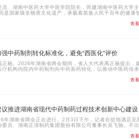
委员、湖南中医药大学中医学院院长，民建湖南中医药大学
医药是国家级非物质文化遗产，承载着苗族人民千百年的健康
医药产业的重要瑰宝。当前其发展面临身份认定缺失、品牌...
查看
强中药制剂转化标准化，避免“西医化”评价
禹正杨。2026年湖南省两会期间，省人大代表禹正杨提出，
医疗机构内院内中药制剂向中药新药转化，以推动中医药传
药产业的科学性与竞争力。禹正杨介绍，院内中药制剂经过长期
查看
建议推进湖南省现代中药制药过程技术创新中心建设
026年湖南省两会正在进行。2月3日下午，记者在驻地酒店见
协委员、湖南正清制药集团股份有限公司董事长吴飞驰。不
带来的建议还是与中医药相关。多年来深耕中医药领域，吴飞驰
查看