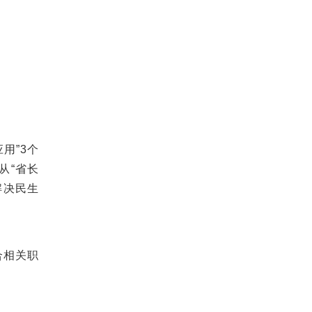
用”3个
从“省长
解决民生
合相关职