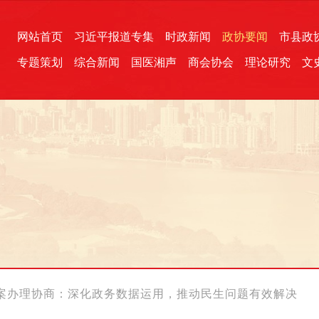
网站首页
习近平报道专集
时政新闻
政协要闻
市县政
专题策划
综合新闻
国医湘声
商会协会
理论研究
文
统一战线
芙蓉文苑
融媒影音
2026全国两会
各地政协
“四同四立”主题活动
三湘生态
产学研
国学经典
案办理协商：深化政务数据运用，推动民生问题有效解决