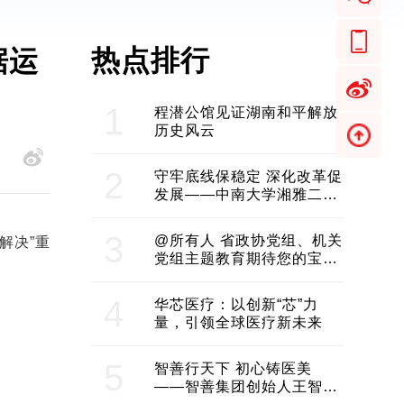
热点排行
据运
1
程潜公馆见证湖南和平解放
历史风云
2
守牢底线保稳定 深化改革促
发展——中南大学湘雅二医
院2024年工作综述
3
@所有人 省政协党组、机关
解决”重
党组主题教育期待您的宝贵
意见和建议
4
华芯医疗：以创新“芯”力
量，引领全球医疗新未来
5
智善行天下 初心铸医美
——智善集团创始人王智带