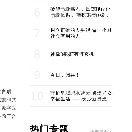
领企业不断发展创新 助推构
建医美产业良性生态圈
6
破解急救痛点，重塑现代化
急救体系，“警医联动+绿波
通行”：长沙急救系统化提速
7
树立正确的人生观 做一个对
社会有用的人
8
神像“装脏”有何玄机
9
今日，阅兵！
发言后，
10
守护星城碧水蓝天 点燃群众
幸福生活 ——长沙新奥燃气
底数和共
服务经济社会发展纪实
“数字政
课题三合
热门专题