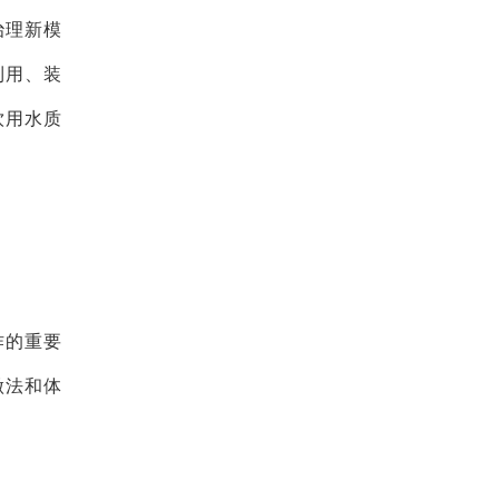
治理新模
利用、装
饮用水质
作的重要
做法和体