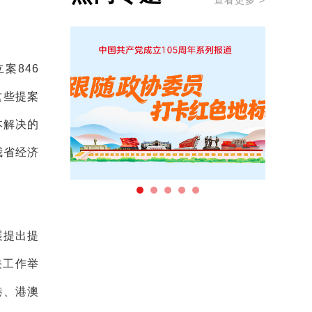
查看更多 >
案846
这些提案
本解决的
我省经济
展提出提
关工作举
港、港澳