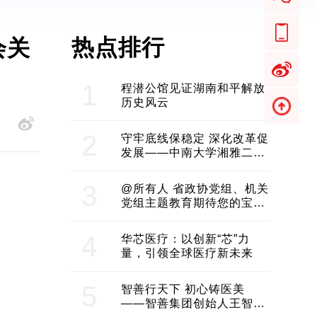
热点排行
会关
1
程潜公馆见证湖南和平解放
历史风云
2
守牢底线保稳定 深化改革促
发展——中南大学湘雅二医
院2024年工作综述
3
@所有人 省政协党组、机关
党组主题教育期待您的宝贵
意见和建议
4
华芯医疗：以创新“芯”力
量，引领全球医疗新未来
5
智善行天下 初心铸医美
——智善集团创始人王智带