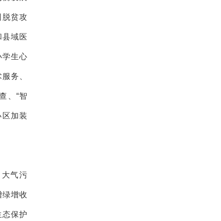
固脱贫攻
和县域医
小学生心
术服务、
查、“智
小区加装
。大气污
增绿增收
生态保护