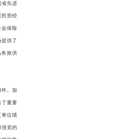
我省先进
展民营经
社会保险
场提供了
品有效供
0件。加
供了重要
直单位绩
加强党的