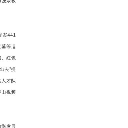
加强宗教
案441
汉墓等遗
馆、红色
出去”提
艺人才队
栏山视频
均衡发展