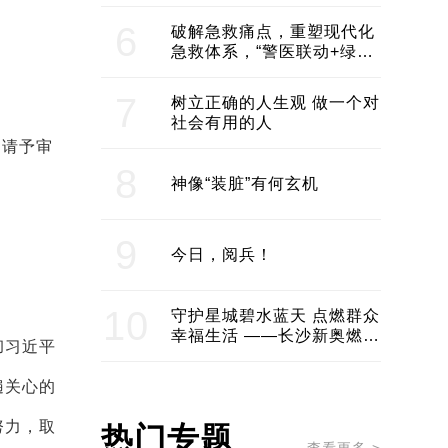
领企业不断发展创新 助推构
建医美产业良性生态圈
6
破解急救痛点，重塑现代化
急救体系，“警医联动+绿波
通行”：长沙急救系统化提速
7
树立正确的人生观 做一个对
社会有用的人
，请予审
8
神像“装脏”有何玄机
9
今日，阅兵！
10
守护星城碧水蓝天 点燃群众
幸福生活 ——长沙新奥燃气
彻习近平
服务经济社会发展纪实
遍关心的
努力，取
热门专题