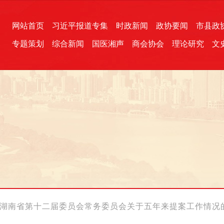
网站首页
习近平报道专集
时政新闻
政协要闻
市县政
专题策划
综合新闻
国医湘声
商会协会
理论研究
文
统一战线
芙蓉文苑
融媒影音
2026全国两会
各地政协
“四同四立”主题活动
三湘生态
产学研
国学经典
湖南省第十二届委员会常务委员会关于五年来提案工作情况