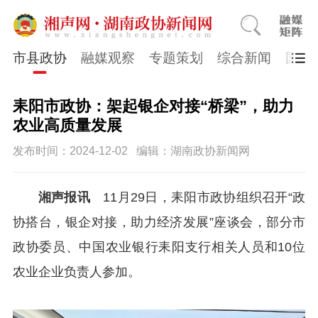
市县政协
融媒观察
专题策划
综合新闻
国医
耒阳市政协：架起银企对接“桥梁”，助力
农业高质量发展
发布时间：2024-12-02
编辑：湖南政协新闻网
湘声报讯
11
月
29
日，耒阳市政协组织召开
“
政
协搭台，银企对接，助力经济发展
”
座谈会，部分
市
政协委员、中国农业银行耒阳支行相关人员和
10
位
农业企业负责人参加。