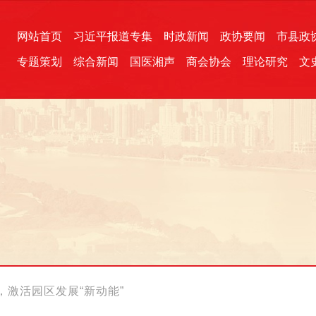
网站首页
习近平报道专集
时政新闻
政协要闻
市县政
专题策划
综合新闻
国医湘声
商会协会
理论研究
文
统一战线
芙蓉文苑
融媒影音
2026全国两会
各地政协
“四同四立”主题活动
三湘生态
产学研
国学经典
，激活园区发展“新动能”