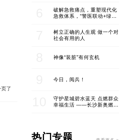
领企业不断发展创新 助推构
建医美产业良性生态圈
6
破解急救痛点，重塑现代化
急救体系，“警医联动+绿波
通行”：长沙急救系统化提速
7
树立正确的人生观 做一个对
社会有用的人
8
神像“装脏”有何玄机
9
今日，阅兵！
一页了
10
守护星城碧水蓝天 点燃群众
幸福生活 ——长沙新奥燃气
服务经济社会发展纪实
热门专题