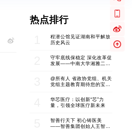
热点排行
1
程潜公馆见证湖南和平解放
历史风云
2
守牢底线保稳定 深化改革促
发展——中南大学湘雅二医
院2024年工作综述
3
@所有人 省政协党组、机关
党组主题教育期待您的宝贵
意见和建议
4
华芯医疗：以创新“芯”力
量，引领全球医疗新未来
5
智善行天下 初心铸医美
——智善集团创始人王智带