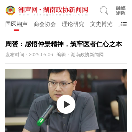
国医湘声
商会协会
理论研究
文史博览
人物
周赟：感悟仲景精神，筑牢医者仁心之本
发布时间：2025-05-06
编辑：湖南政协新闻网