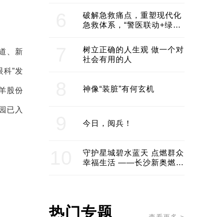
领企业不断发展创新 助推构
建医美产业良性生态圈
6
破解急救痛点，重塑现代化
急救体系，“警医联动+绿波
通行”：长沙急救系统化提速
7
树立正确的人生观 做一个对
道、新
社会有用的人
科”发
8
神像“装脏”有何玄机
羊股份
园已入
9
今日，阅兵！
10
守护星城碧水蓝天 点燃群众
幸福生活 ——长沙新奥燃气
服务经济社会发展纪实
热门专题