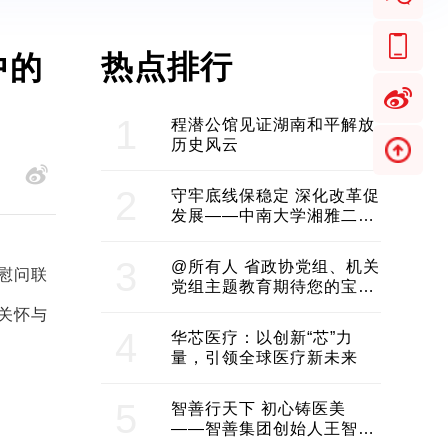
热点排行
中的
1
程潜公馆见证湖南和平解放
历史风云
2
守牢底线保稳定 深化改革促
发展——中南大学湘雅二医
院2024年工作综述
3
@所有人 省政协党组、机关
慰问联
党组主题教育期待您的宝贵
意见和建议
关怀与
4
华芯医疗：以创新“芯”力
量，引领全球医疗新未来
5
智善行天下 初心铸医美
——智善集团创始人王智带