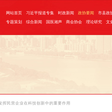
网站首页
习近平报道专集
时政新闻
政协要闻
市县政
专题策划
综合新闻
国医湘声
商会协会
理论研究
文
统一战线
芙蓉文苑
融媒影音
2026全国两会
各地政协
“四同四立”主题活动
三湘生态
产学研
国学经典
发挥民营企业在科技创新中的重要作用