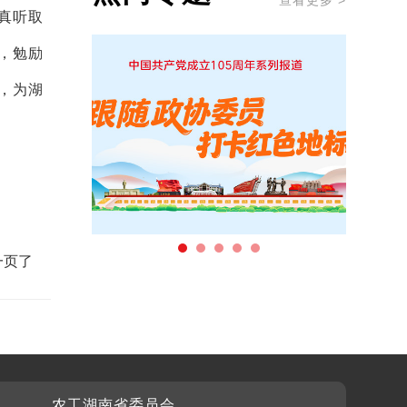
查看更多 >
真听取
，勉励
，为湖
一页了
农工湖南省委员会