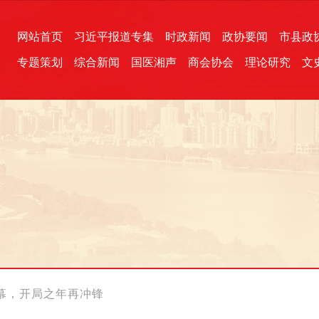
网站首页
习近平报道专集
时政新闻
政协要闻
市县政
专题策划
综合新闻
国医湘声
商会协会
理论研究
文
统一战线
芙蓉文苑
融媒影音
2026全国两会
各地政协
“四同四立”主题活动
三湘生态
产学研
国学经典
幕，开局之年再冲锋