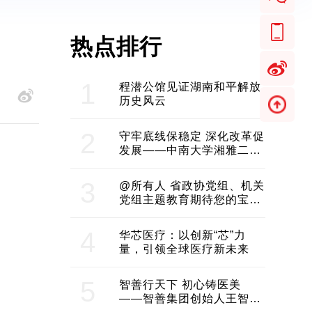
热点排行
1
程潜公馆见证湖南和平解放
历史风云
2
守牢底线保稳定 深化改革促
发展——中南大学湘雅二医
院2024年工作综述
3
@所有人 省政协党组、机关
党组主题教育期待您的宝贵
意见和建议
4
华芯医疗：以创新“芯”力
量，引领全球医疗新未来
5
智善行天下 初心铸医美
——智善集团创始人王智带