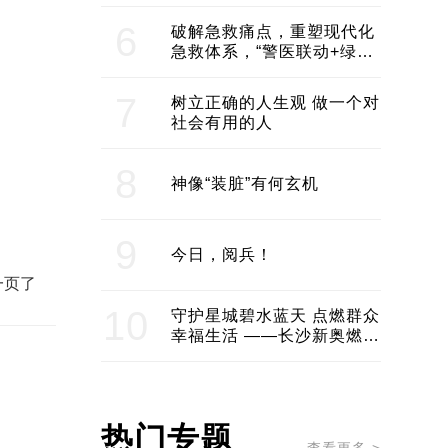
领企业不断发展创新 助推构
建医美产业良性生态圈
6
破解急救痛点，重塑现代化
急救体系，“警医联动+绿波
通行”：长沙急救系统化提速
7
树立正确的人生观 做一个对
社会有用的人
8
神像“装脏”有何玄机
9
今日，阅兵！
一页了
10
守护星城碧水蓝天 点燃群众
幸福生活 ——长沙新奥燃气
服务经济社会发展纪实
热门专题