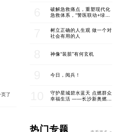
领企业不断发展创新 助推构
建医美产业良性生态圈
6
破解急救痛点，重塑现代化
急救体系，“警医联动+绿波
通行”：长沙急救系统化提速
7
树立正确的人生观 做一个对
社会有用的人
8
神像“装脏”有何玄机
9
今日，阅兵！
10
守护星城碧水蓝天 点燃群众
一页了
幸福生活 ——长沙新奥燃气
服务经济社会发展纪实
热门专题