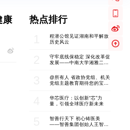
热点排行
健康
1
程潜公馆见证湖南和平解放
历史风云
2
守牢底线保稳定 深化改革促
发展——中南大学湘雅二医
院2024年工作综述
3
@所有人 省政协党组、机关
党组主题教育期待您的宝贵
意见和建议
4
华芯医疗：以创新“芯”力
量，引领全球医疗新未来
5
智善行天下 初心铸医美
——智善集团创始人王智带