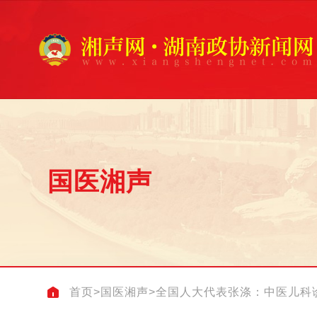
国医湘声
首页
>
国医湘声
>
全国人大代表张涤：中医儿科