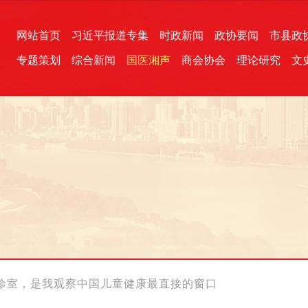
网站首页
习近平报道专集
时政新闻
政协要闻
市县政
专题策划
综合新闻
国医湘声
商会协会
理论研究
文
统一战线
芙蓉文苑
融媒影音
2026全国两会
各地政协
“四同四立”主题活动
三湘生态
产学研
国学经典
诊室，是我观察中国儿童健康最直接的窗口