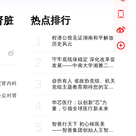
热点排行
肾脏
1
程潜公馆见证湖南和平解放
历史风云
2
守牢底线保稳定 深化改革促
发展——中南大学湘雅二医
院2024年工作综述
3
@所有人 省政协党组、机关
院肾内科
党组主题教育期待您的宝贵
意见和建议
公众对肾
4
华芯医疗：以创新“芯”力
量，引领全球医疗新未来
5
智善行天下 初心铸医美
——智善集团创始人王智带