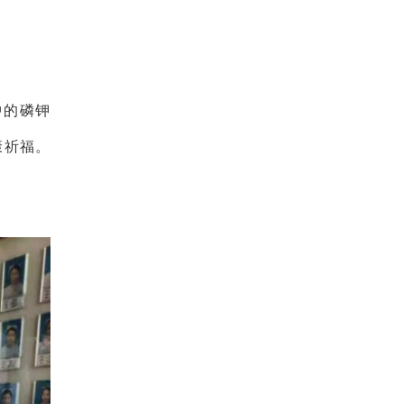
中的磷钾
康祈福。