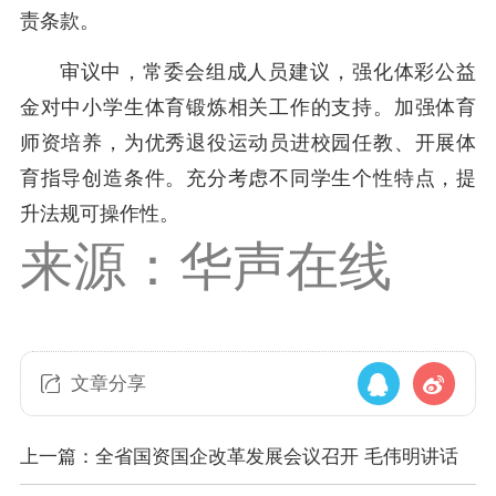
责条款。
审议中，常委会组成人员建议，强化体彩公益
金对中小学生体育锻炼相关工作的支持。加强体育
师资培养，为优秀退役运动员进校园任教、开展体
育指导创造条件。充分考虑不同学生个性特点，提
升法规可操作性。
来源：华声在线
文章分享
上一篇：全省国资国企改革发展会议召开 毛伟明讲话