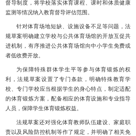
督导制度，将学校落实体育课程、课时和体质健康
监测等情况纳入教育督导评估范围。
针对体育场地短缺、设施设备不足等问题，法
规草案明确建立学校与公共体育场馆的开放互促共
进机制，有序推进公共体育场馆向中小学生免费或
者低收费开放。
为保障特殊群体学生平等参与体育锻炼的权
利，法规草案设置了专门条款，明确特殊教育学
校、专门学校应当根据学生的身心特点，制定适配
的体育锻炼方案，配备相应的体育设施和专业指导
人员，保障学生体育锻炼权益。
法规草案还对强化体育教师队伍建设、家庭职
责以及风险防控机制等作了规定，并明确了相关免