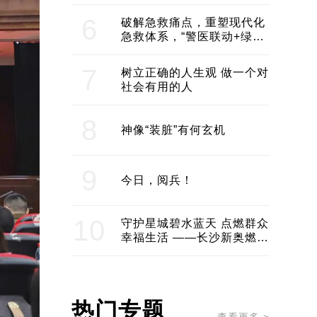
领企业不断发展创新 助推构
建医美产业良性生态圈
6
破解急救痛点，重塑现代化
急救体系，“警医联动+绿波
通行”：长沙急救系统化提速
7
树立正确的人生观 做一个对
社会有用的人
8
神像“装脏”有何玄机
9
今日，阅兵！
10
守护星城碧水蓝天 点燃群众
幸福生活 ——长沙新奥燃气
服务经济社会发展纪实
热门专题