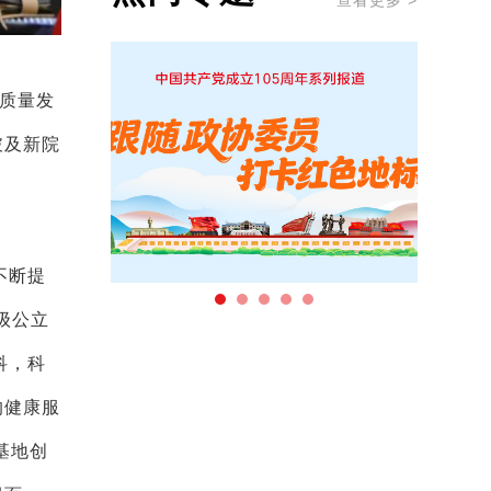
查看更多 >
质量发
破及新院
不断提
级公立
科，科
的健康服
基地创