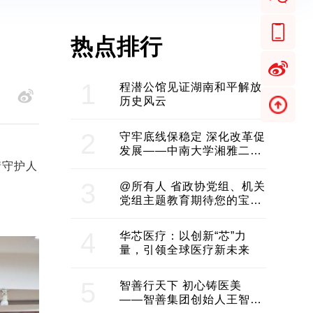
热点排行
1
程潜公馆见证湖南和平解放
历史风云
2
守牢底线保稳定 深化改革促
发展——中南大学湘雅二医
院2024年工作综述
情守护人
3
@所有人 省政协党组、机关
党组主题教育期待您的宝贵
意见和建议
4
华芯医疗：以创新“芯”力
量，引领全球医疗新未来
5
智善行天下 初心铸医美
——智善集团创始人王智带