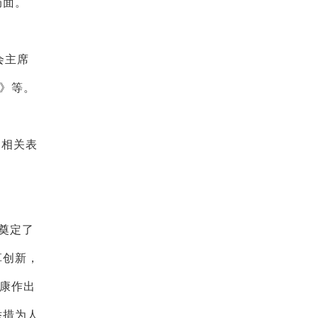
局面。
会主席
）》等。
了相关表
奠定了
革创新，
健康作出
举措为人