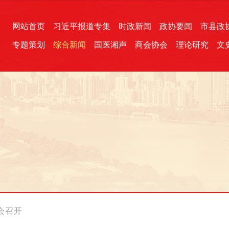
网站首页
习近平报道专集
时政新闻
政协要闻
市县政
专题策划
综合新闻
国医湘声
商会协会
理论研究
文
统一战线
芙蓉文苑
融媒影音
2026全国两会
各地政协
“四同四立”主题活动
三湘生态
产学研
国学经典
会召开