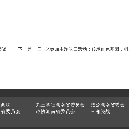
揭晓
下一篇：汪一光参加主题党日活动：传承红色基因，树
践行正确政绩观
工商联
九三学社湖南省委员会
致公湖南省委会
南省委员会
政协湖南省委员会
三湘统战