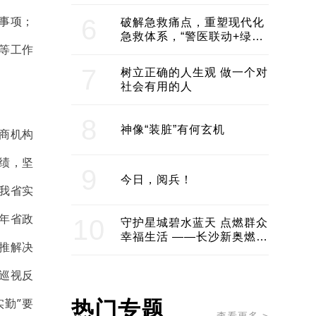
领企业不断发展创新 助推构
建医美产业良性生态圈
事项；
6
破解急救痛点，重塑现代化
急救体系，“警医联动+绿波
等工作
通行”：长沙急救系统化提速
7
树立正确的人生观 做一个对
社会有用的人
8
神像“装脏”有何玄机
商机构
绩，坚
9
今日，阅兵！
为我省实
6年省政
10
守护星城碧水蓝天 点燃群众
幸福生活 ——长沙新奥燃气
推解决
服务经济社会发展纪实
巡视反
勤”要
热门专题