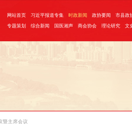
网站首页
习近平报道专集
时政新闻
政协要闻
市县政
专题策划
综合新闻
国医湘声
商会协会
理论研究
文
统一战线
芙蓉文苑
融媒影音
2026全国两会
各地政协
“四同四立”主题活动
三湘生态
产学研
国学经典
议暨主席会议