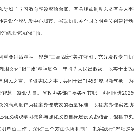
协领导班子学习教育整改整治台账、有关规章制度以及有关人事
沙建设全球研发中心城市、省政协机关全国文明单位创建行动
测评结果情况的汇报。
列重要讲话精神，锚定“三高四新”美好蓝图，充分发挥专门协
湘文化“拙”“诚”精神底色，坚持为人民出政绩、以实干出政
利民之言、多做惠民之事，共同干出“1453”履职新气象，
聚智慧、凝聚力量。省政协各部门要各司其职、协同推进202
众的满意度作为提案办理成效的衡量标准，以提案办理实效助
正确政绩观学习教育与强化政协自身建设紧密结合，狠抓中央
明单位工作，深化“三个方面保障机制”，扎实践行“严细深实