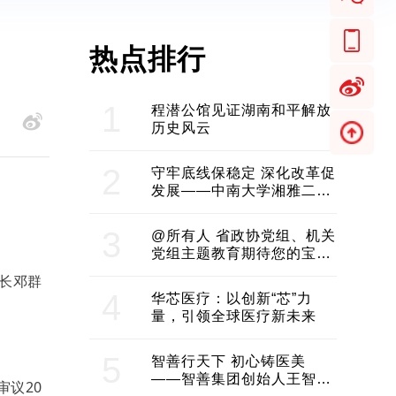
热点排行
1
程潜公馆见证湖南和平解放
历史风云
2
守牢底线保稳定 深化改革促
发展——中南大学湘雅二医
院2024年工作综述
3
@所有人 省政协党组、机关
党组主题教育期待您的宝贵
意见和建议
长邓群
4
华芯医疗：以创新“芯”力
量，引领全球医疗新未来
5
智善行天下 初心铸医美
——智善集团创始人王智带
议20