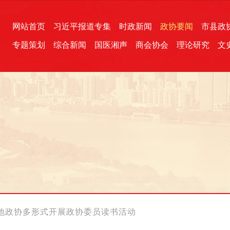
网站首页
习近平报道专集
时政新闻
政协要闻
市县政
专题策划
综合新闻
国医湘声
商会协会
理论研究
文
统一战线
芙蓉文苑
融媒影音
2026全国两会
各地政协
“四同四立”主题活动
三湘生态
产学研
国学经典
地政协多形式开展政协委员读书活动