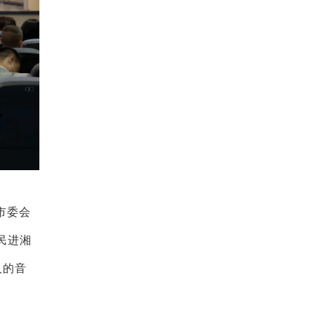
市委会
民进湘
人的音