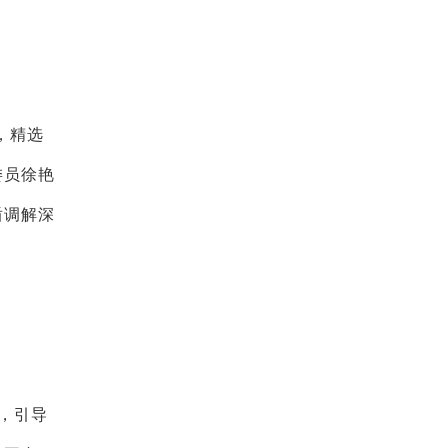
，精选
委员徐艳
盾调解深
，引导