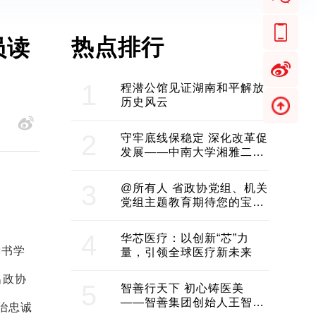
热点排行
员读
1
程潜公馆见证湖南和平解放
历史风云
2
守牢底线保稳定 深化改革促
发展——中南大学湘雅二医
院2024年工作综述
3
@所有人 省政协党组、机关
党组主题教育期待您的宝贵
意见和建议
4
华芯医疗：以创新“芯”力
读书学
量，引领全球医疗新未来
出政协
5
智善行天下 初心铸医美
——智善集团创始人王智带
治忠诚