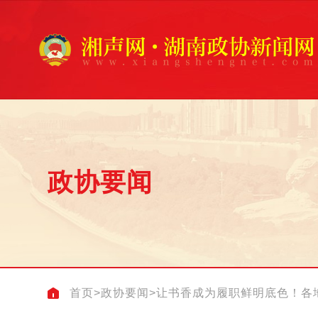
政协要闻
首页
>
政协要闻
>
让书香成为履职鲜明底色！各