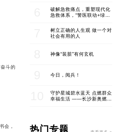
领企业不断发展创新 助推构
建医美产业良性生态圈
6
破解急救痛点，重塑现代化
急救体系，“警医联动+绿波
通行”：长沙急救系统化提速
7
树立正确的人生观 做一个对
社会有用的人
8
神像“装脏”有何玄机
结奋斗的
9
今日，阅兵！
10
守护星城碧水蓝天 点燃群众
幸福生活 ——长沙新奥燃气
服务经济社会发展纪实
读书会，
热门专题