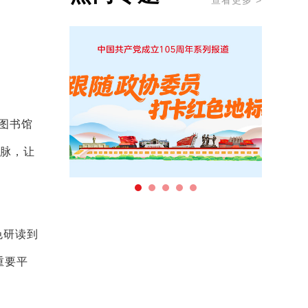
查看更多 >
图书馆
文脉，让
色研读到
重要平