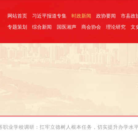
网站首页
习近平报道专集
时政新闻
政协要闻
市县政
专题策划
综合新闻
国医湘声
商会协会
理论研究
文
统一战线
芙蓉文苑
融媒影音
2026全国两会
各地政协
“四同四立”主题活动
三湘生态
产学研
国学经典
等职业学校调研：扛牢立德树人根本任务，切实提升办学水