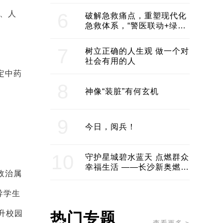
领企业不断发展创新 助推构
建医美产业良性生态圈
、人
6
破解急救痛点，重塑现代化
急救体系，“警医联动+绿波
通行”：长沙急救系统化提速
7
树立正确的人生观 做一个对
社会有用的人
定中药
8
神像“装脏”有何玄机
9
今日，阅兵！
10
守护星城碧水蓝天 点燃群众
幸福生活 ——长沙新奥燃气
政治属
服务经济社会发展纪实
导学生
升校园
热门专题