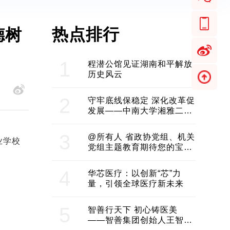
热点排行
德树
1
程潜公馆见证湖南和平解放
历史风云
2
守牢底线保稳定 深化改革促
发展——中南大学湘雅二医
院2024年工作综述
3
@所有人 省政协党组、机关
业学校
党组主题教育期待您的宝贵
意见和建议
4
华芯医疗：以创新“芯”力
量，引领全球医疗新未来
5
智善行天下 初心铸医美
——智善集团创始人王智带