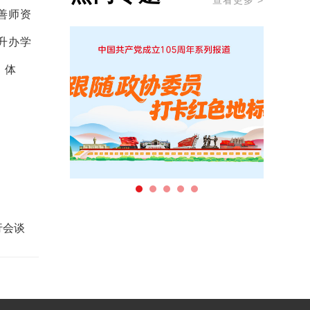
查看更多 >
善师资
升办学
，体
行会谈