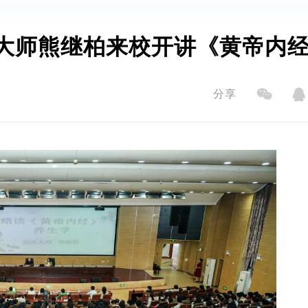
医大师熊继柏来校开讲《黄帝内
分享