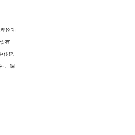
医理论功
食饮有
中传统
心神、调