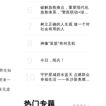
领企业不断发展创新 助推构
建医美产业良性生态圈
6
破解急救痛点，重塑现代化
急救体系，“警医联动+绿波
通行”：长沙急救系统化提速
7
树立正确的人生观 做一个对
社会有用的人
8
神像“装脏”有何玄机
9
今日，阅兵！
养生知
10
守护星城碧水蓝天 点燃群众
幸福生活 ——长沙新奥燃气
带来一
服务经济社会发展纪实
座无虚
热门专题