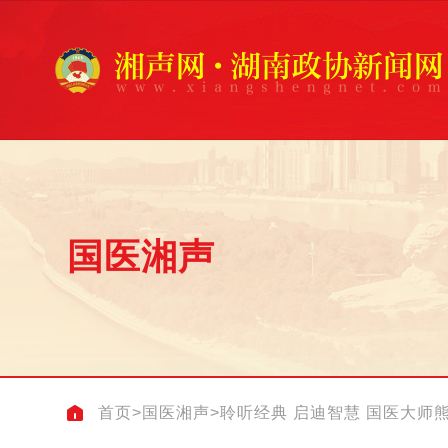
国医湘声
首页
>
国医湘声
>
聆听经典 启迪智慧 国医大师