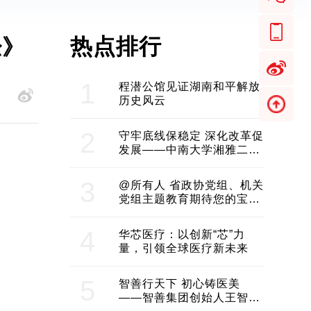
热点排行
经》
1
程潜公馆见证湖南和平解放
历史风云
2
守牢底线保稳定 深化改革促
发展——中南大学湘雅二医
院2024年工作综述
3
@所有人 省政协党组、机关
党组主题教育期待您的宝贵
意见和建议
4
华芯医疗：以创新“芯”力
量，引领全球医疗新未来
5
智善行天下 初心铸医美
——智善集团创始人王智带