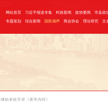
网站首页
习近平报道专集
时政新闻
政协要闻
市县政
专题策划
综合新闻
国医湘声
商会协会
理论研究
文
统一战线
芙蓉文苑
融媒影音
2026全国两会
各地政协
“四同四立”主题活动
三湘生态
产学研
国学经典
熊继柏来校开讲《黄帝内经》