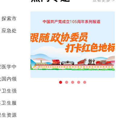
查看更多 >
，探索市
、应急处
家医学中
批国内领
疗卫生强
共卫生服
卫生资源