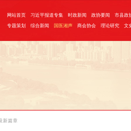
网站首页
习近平报道专集
时政新闻
政协要闻
市县政
专题策划
综合新闻
国医湘声
商会协会
理论研究
文
统一战线
芙蓉文苑
融媒影音
2026全国两会
各地政协
“四同四立”主题活动
三湘生态
产学研
国学经典
设新篇章