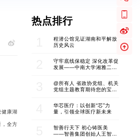
热点排行
1
程潜公馆见证湖南和平解放
历史风云
2
守牢底线保稳定 深化改革促
发展——中南大学湘雅二医
院2024年工作综述
3
@所有人 省政协党组、机关
党组主题教育期待您的宝贵
意见和建议
4
华芯医疗：以创新“芯”力
设健康湖
量，引领全球医疗新未来
新，全方
5
智善行天下 初心铸医美
——智善集团创始人王智带