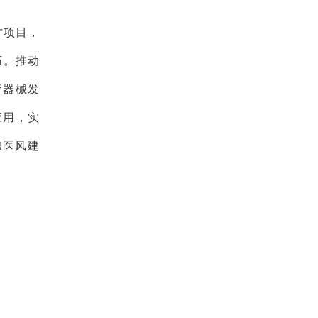
才项目，
伍。推动
疗器械发
应用，实
德医风建