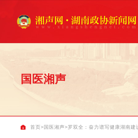
国医湘声
首页
>
国医湘声
>
罗双全：奋力谱写健康湖南建