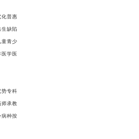
优化普惠
出生缺陷
儿童青少
年医学医
优势专科
药师承教
势病种按