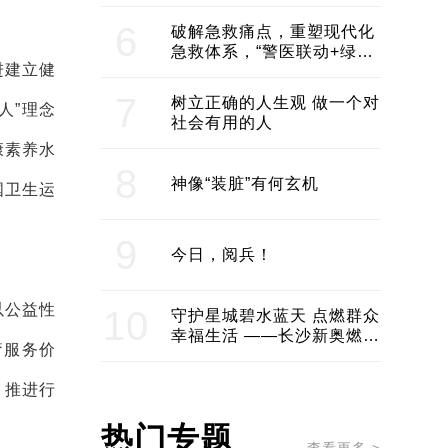
领企业不断发展创新 助推构
建医美产业良性生态圈
6
破解急救痛点，重塑现代化
急救体系，“警医联动+绿波
进建立健
通行”：长沙急救系统化提速
7
树立正确的人生观 做一个对
人”理念
社会有用的人
康素养水
8
神像“装脏”有何玄机
国卫生运
9
今日，阅兵！
以公益性
10
守护星城碧水蓝天 点燃群众
幸福生活 ——长沙新奥燃气
疗服务价
服务经济社会发展纪实
。推进行
热门专题