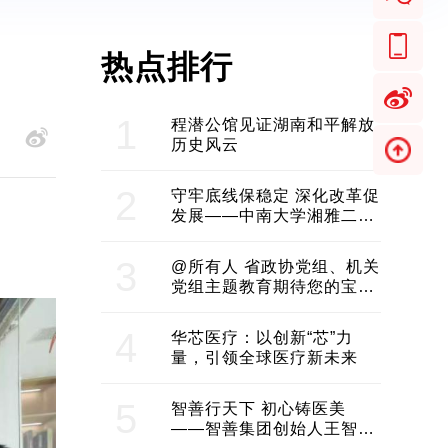
热点排行
1
程潜公馆见证湖南和平解放
历史风云
2
守牢底线保稳定 深化改革促
发展——中南大学湘雅二医
院2024年工作综述
3
@所有人 省政协党组、机关
党组主题教育期待您的宝贵
意见和建议
4
华芯医疗：以创新“芯”力
量，引领全球医疗新未来
5
智善行天下 初心铸医美
——智善集团创始人王智带