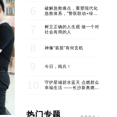
领企业不断发展创新 助推构
建医美产业良性生态圈
6
破解急救痛点，重塑现代化
急救体系，“警医联动+绿波
通行”：长沙急救系统化提速
7
树立正确的人生观 做一个对
社会有用的人
8
神像“装脏”有何玄机
9
今日，阅兵！
10
守护星城碧水蓝天 点燃群众
幸福生活 ——长沙新奥燃气
服务经济社会发展纪实
热门专题