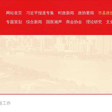
网站首页
习近平报道专集
时政新闻
政协要闻
市县政
专题策划
综合新闻
国医湘声
商会协会
理论研究
文
统一战线
芙蓉文苑
融媒影音
2026全国两会
各地政协
“四同四立”主题活动
三湘生态
产学研
国学经典
链工作