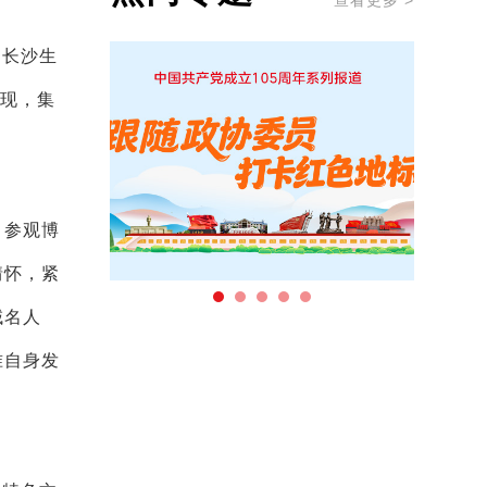
查看更多 >
团长沙生
呈现，集
，参观博
情怀，紧
域名人
准自身发