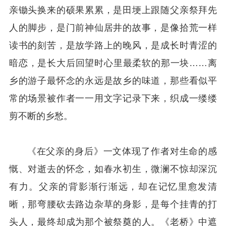
亲锄头换来的硕果累累，是田埂上跟随父亲祭拜先
人的脚步，是门前神仙居井的故事，是像拾荒一样
读书的刻苦，是放学路上的晚风，是成长时青涩的
暗恋，是长大后回望时心里最柔软的那一块……离
乡的游子最怀念的永远是故乡的味道，那些看似平
常的场景被作者一一用文字记录下来，织成一缕缕
剪不断的乡愁。
《在父亲的身后》一文体现了作者对生命的感
慨、对逝去的怀念，如春水初生，微澜不惊却深沉
有力。父亲的背影渐行渐远，却在记忆里愈发清
晰，那弯腰砍去路边杂草的身影，是每个挂青的打
头人，最终却成为那个被祭奠的人。《老桥》中遮