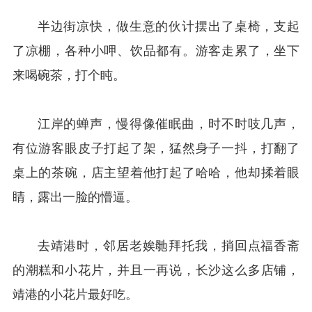
半边街凉快，做生意的伙计摆出了桌椅，支起
了凉棚，各种小呷、饮品都有。游客走累了，坐下
来喝碗茶，打个盹。
江岸的蝉声，慢得像催眠曲，时不时吱几声，
有位游客眼皮子打起了架，猛然身子一抖，打翻了
桌上的茶碗，店主望着他打起了哈哈，他却揉着眼
睛，露出一脸的懵逼。
去靖港时，邻居老娭毑拜托我，捎回点福香斋
的潮糕和小花片，并且一再说，长沙这么多店铺，
靖港的小花片最好吃。