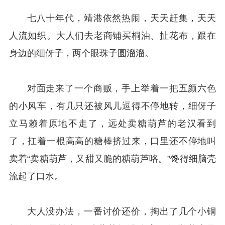
七八十年代，靖港依然热闹，天天赶集，天天
人流如织。大人们去老商铺买桐油、扯花布，跟在
身边的细伢子，两个眼珠子圆溜溜。
对面走来了一个商贩，手上举着一把五颜六色
的小风车，有几只还被风儿逗得不停地转，细伢子
立马赖着原地不走了，远处卖糖葫芦的老汉看到
了，扛着一根高高的糖棒挤过来，口里还不停地叫
卖着“卖糖葫芦，又甜又脆的糖葫芦咯。”馋得细脑壳
流起了口水。
大人没办法，一番讨价还价，掏出了几个小铜