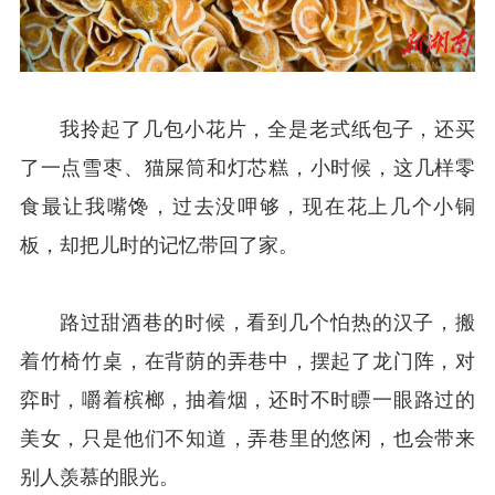
我拎起了几包小花片，全是老式纸包子，还买
了一点雪枣、猫屎筒和灯芯糕，小时候，这几样零
食最让我嘴馋，过去没呷够，现在花上几个小铜
板，却把儿时的记忆带回了家。
路过甜酒巷的时候，看到几个怕热的汉子，搬
着竹椅竹桌，在背荫的弄巷中，摆起了龙门阵，对
弈时，嚼着槟榔，抽着烟，还时不时瞟一眼路过的
美女，只是他们不知道，弄巷里的悠闲，也会带来
别人羡慕的眼光。