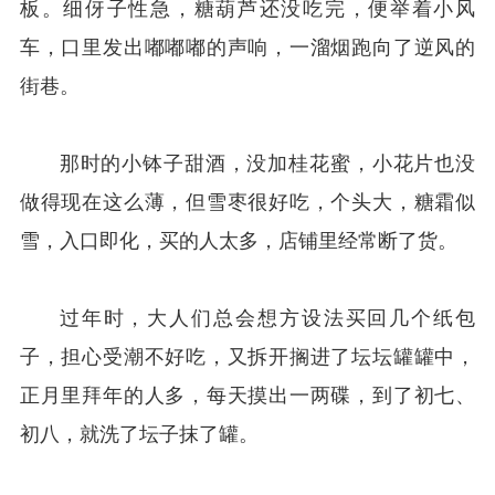
板。细伢子性急，糖葫芦还没吃完，便举着小风
车，口里发出嘟嘟嘟的声响，一溜烟跑向了逆风的
街巷。
那时的小钵子甜酒，没加桂花蜜，小花片也没
做得现在这么薄，但雪枣很好吃，个头大，糖霜似
雪，入口即化，买的人太多，店铺里经常断了货。
过年时，大人们总会想方设法买回几个纸包
子，担心受潮不好吃，又拆开搁进了坛坛罐罐中，
正月里拜年的人多，每天摸出一两碟，到了初七、
初八，就洗了坛子抹了罐。