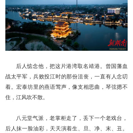
后人惦念他，把这片港湾取名靖港。曾国藩血
战太平军，兵败投江时的那份沮丧，一直有人念叨
着。宏泰坊里的燕语莺声，像支相思曲，琴弦摁不
住，江风吹不散。
八元堂气派，老掌柜走了，丢下一个老戏台，
后人抹一脸油彩，天天演着生、旦、净、末、丑。