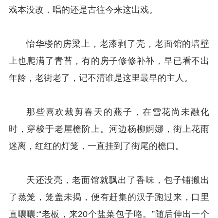
戏本没改，唱的还是古往今来这出戏。
怡华楼的房梁上，老漆剥了壳，老面馆的墙壁
上也爬满了青苔，有的房子修修补补，早已看不出
年龄，老街老了，记不清谁是这里最早的主人。
那些喜欢裁剪春天的燕子，在雪花尚未融化
时，穿梭于老屋檐阶上。河边杨柳婀娜，街上花雨
迷离，红红的灯笼，一直挂到了街尾的檐口。
天还没亮，老面馆就飘出了香味，包子铺搬出
了蒸笼，笼盖未揭，便有赶集的汉子跑过来，口里
直嚷嚷:“老板，来20个盐菜包子咯。”随后伸出一个