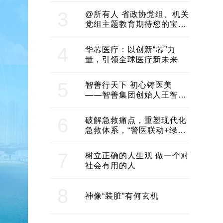
3
@所有人 省政协党组、机关
党组主题教育期待您的宝贵
意见和建议
4
华芯医疗：以创新“芯”力
量，引领全球医疗新未来
5
智善行天下 初心铸医美
——智善集团创始人王智带
领企业不断发展创新 助推构
建医美产业良性生态圈
6
破解急救痛点，重塑现代化
急救体系，“警医联动+绿波
通行”：长沙急救系统化提速
7
树立正确的人生观 做一个对
社会有用的人
8
神像“装脏”有何玄机