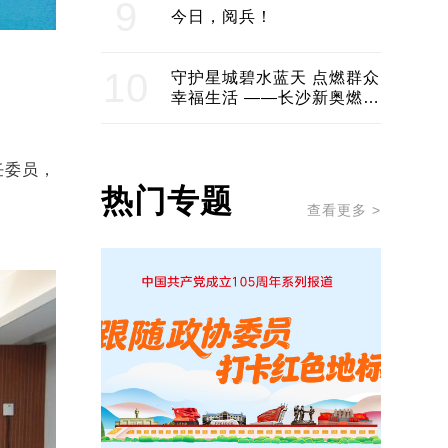
9
今日，阅兵！
10
守护星城碧水蓝天 点燃群众
幸福生活 ——长沙新奥燃气
服务经济社会发展纪实
任委员，
热门专题
查看更多 >