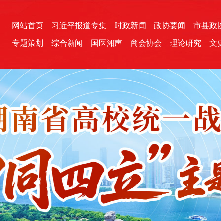
网站首页
习近平报道专集
时政新闻
政协要闻
市县政
专题策划
综合新闻
国医湘声
商会协会
理论研究
文
统一战线
芙蓉文苑
融媒影音
2026全国两会
各地政协
“四同四立”主题活动
三湘生态
产学研
国学经典