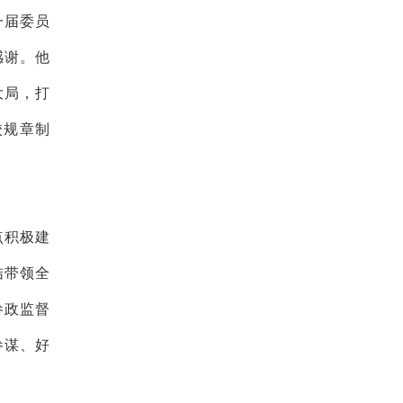
一届委员
感谢。他
大局，打
校规章制
点积极建
结带领全
参政监督
参谋、好