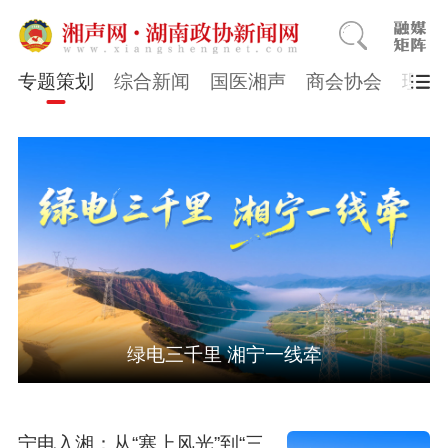
专题策划
综合新闻
国医湘声
商会协会
理论
绿电三千里 湘宁一线牵
宁电入湘：从“塞上风光”到“三