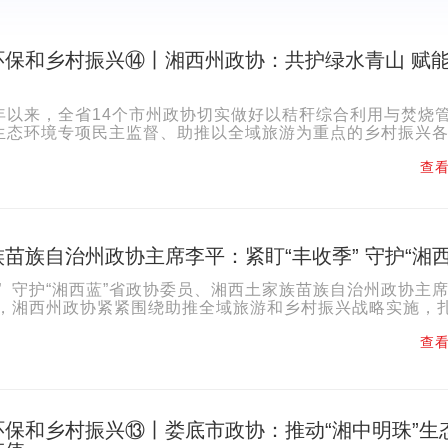
环保和乡村振兴⑭丨湘西州政协：共护绿水青山 赋
年以来，全省14个市州政协切实做好以秸秆综合利用与焚烧
生态环境专项民主监督、助推以全域旅游为重点的乡村振兴
显著成效。湖南政协融媒推出“市州政协助力生态环保和乡..
查看
苗族自治州政协主席李平：紧盯“丰收季” 守护“湘西
” 守护“湘西蓝”省政协委员、湘西土家族苗族自治州政协主席
来，湘西州政协紧紧围绕助推全域旅游和乡村振兴战略实施，
用与焚烧管控民主监督工作，在以...
查看
环保和乡村振兴⑬丨娄底市政协：推动“湘中明珠”生