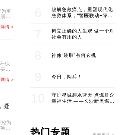
领企业不断发展创新 助推构
建医美产业良性生态圈
6
破解急救痛点，重塑现代化
控为重
急救体系，“警医联动+绿波
项履职
通行”：长沙急救系统化提速
.
详情 >
7
树立正确的人生观 做一个对
社会有用的人
8
神像“装脏”有何玄机
秸秆综
重要工
9
今日，阅兵！
详情 >
10
守护星城碧水蓝天 点燃群众
幸福生活 ——长沙新奥燃气
，凝
服务经济社会发展纪实
管控为
各项履
热门专题
.