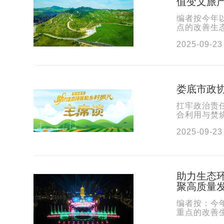
值变文旅
编者按今年
点的改善生
工作，取得显
2025-09-23
娄底市政
扛牢政治责
合利用与焚
作。娄底市
2025-09-23
助力生态
聚高质量
编者按：今
重点的改善
职工作，取得