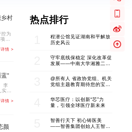
能乡村
热点排行
管控为
1
程潜公馆见证湖南和平解放
各项履
历史风云
.
详情 >
2
守牢底线保稳定 深化改革促
发展——中南大学湘雅二医
院2024年工作综述
蓝”
3
@所有人 省政协党组、机关
党组主题教育期待您的宝贵
 李
意见和建议
扎实推
4
华芯医疗：以创新“芯”力
详情 >
量，引领全球医疗新未来
5
智善行天下 初心铸医美
态颜
——智善集团创始人王智带