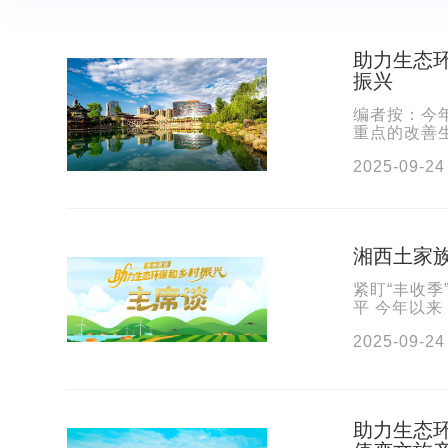
助力生态
振兴
编者按：今
重点的改善
职工作，取得
2025-09-24
湘西土家族
紧盯“丰收季
平 今年以
进秸秆综合利
2025-09-24
助力生态