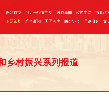
网站首页
习近平报道专集
时政新闻
政协要闻
市县政
专题策划
综合新闻
国医湘声
商会协会
理论研究
文
统一战线
芙蓉文苑
融媒影音
2026全国两会
各地政协
“四同四立”主题活动
三湘生态
产学研
国学经典
和乡村振兴系列报道