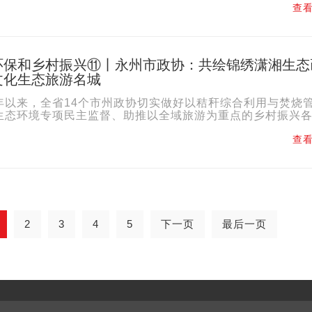
查看
环保和乡村振兴⑪丨永州市政协：共绘锦绣潇湘生态
文化生态旅游名城
年以来，全省14个市州政协切实做好以秸秆综合利用与焚烧
生态环境专项民主监督、助推以全域旅游为重点的乡村振兴
显著成效。湖南政协融媒推出“市州政协助力生态环保和乡..
查看
2
3
4
5
下一页
最后一页