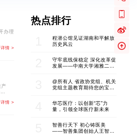
热点排行
开办理
1
程潜公馆见证湖南和平解放
历史风云
详情 >
2
守牢底线保稳定 深化改革促
发展——中南大学湘雅二医
院2024年工作综述
3
@所有人 省政协党组、机关
旅产
党组主题教育期待您的宝贵
..
意见和建议
详情 >
4
华芯医疗：以创新“芯”力
量，引领全球医疗新未来
5
智善行天下 初心铸医美
——智善集团创始人王智带