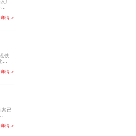
建议》
..
详情 >
实现铁
..
详情 >
提案已
.
详情 >