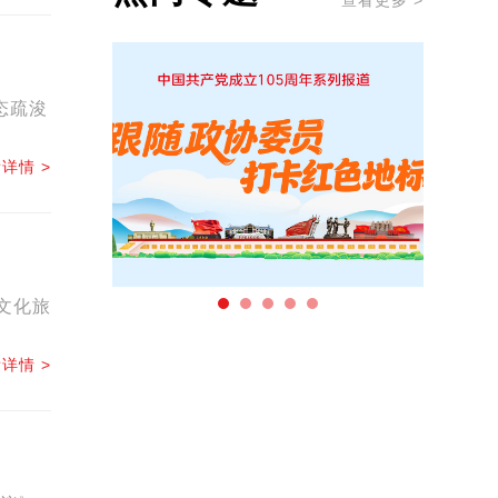
查看更多 >
态疏浚
详情 >
文化旅
详情 >