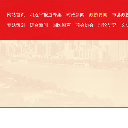
网站首页
习近平报道专集
时政新闻
政协要闻
市县政
专题策划
综合新闻
国医湘声
商会协会
理论研究
文
统一战线
芙蓉文苑
融媒影音
2026全国两会
各地政协
“四同四立”主题活动
三湘生态
产学研
国学经典