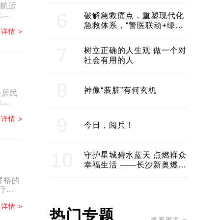
领企业不断发展创新 助推构
大航运
建医美产业良性生态圈
6
..
破解急救痛点，重塑现代化
急救体系，“警医联动+绿波
详情 >
通行”：长沙急救系统化提速
7
树立正确的人生观 做一个对
社会有用的人
8
神像“装脏”有何玄机
决居民
..
9
详情 >
今日，阅兵！
10
守护星城碧水蓝天 点燃群众
幸福生活 ——长沙新奥燃气
服务经济社会发展纪实
富裕的
..
详情 >
热门专题