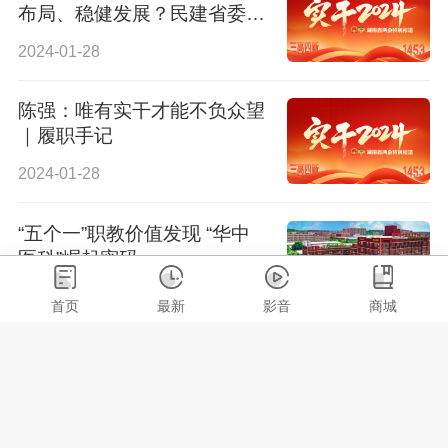
布局、稳健发展？民建省委会
提案建议，抢占关键技术领域
2024-01-28
制高点
陈强：唯有实干才能不负众望
｜履职手记
2024-01-28
“五个一”职教价值发现 “华中
医科”崛起密码
2024-01-28
首页
最新
影音
商城
投身教育事业近8年，陈强委
员建议，搭建现代职教人才培
养立交桥，助力实现“三高四
2024-01-28
新”美好蓝图