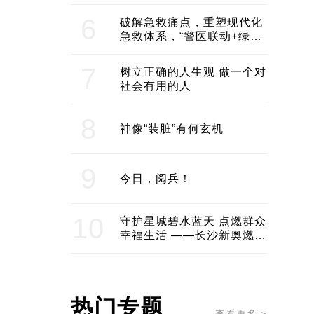
领企业不断发展创新 助推构
建医美产业良性生态圈
6
破解急救痛点，重塑现代化
急救体系，“警医联动+绿波
通行”：长沙急救系统化提速
7
树立正确的人生观 做一个对
社会有用的人
8
神像“装脏”有何玄机
9
今日，阅兵！
10
守护星城碧水蓝天 点燃群众
幸福生活 ——长沙新奥燃气
服务经济社会发展纪实
热门专题