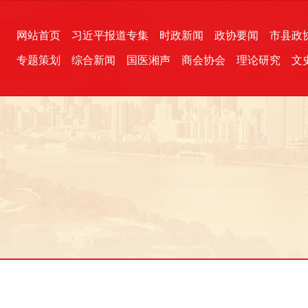
网站首页
习近平报道专集
时政新闻
政协要闻
市县政
专题策划
综合新闻
国医湘声
商会协会
理论研究
文
统一战线
芙蓉文苑
融媒影音
2026全国两会
各地政协
“四同四立”主题活动
三湘生态
产学研
国学经典