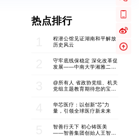
热点排行
1
程潜公馆见证湖南和平解放
历史风云
2
守牢底线保稳定 深化改革促
发展——中南大学湘雅二医
院2024年工作综述
3
@所有人 省政协党组、机关
党组主题教育期待您的宝贵
意见和建议
4
华芯医疗：以创新“芯”力
量，引领全球医疗新未来
5
智善行天下 初心铸医美
——智善集团创始人王智带