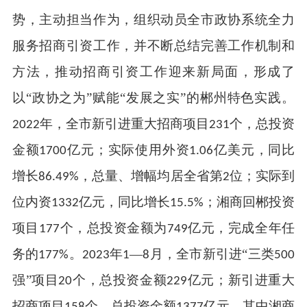
势，主动担当作为，组织动员全市政协系统全力
服务招商引资工作，并不断总结完善工作机制和
方法，推动招商引资工作迎来新局面，形成了
以“政协之为”赋能“发展之实”的郴州特色实践。
年，全市新引进重大招商项目
个，总投资
2022
231
金额
亿元；实际使用外资
亿美元，同比
1700
1.
06
增长
，总量、增幅均居全省第
位；实际到
8
6.
49%
2
位内资
亿元，同比增长
；湘商回郴投资
1332
1
5.
5%
项目
个，总投资金额为
亿元，完成全年任
177
749
务的
。
年
—
月，全市新引进“三类
177%
2023
1
8
500
强”项目
个，总投资金额
亿元；新引进重大
20
229
招商项目
个，总投资金额
亿元
，
其中湘商