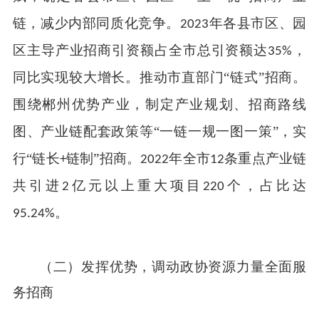
链，减少内部同质化竞争。
年各县市区、园
2023
区主导产业招商引资额占全市总引资额达
，
35%
同比实现较大增长。推动市直部门“链式”招商。
围绕郴州优势产业，制定产业规划、招商路线
图、产业链配套政策等“一链一规一图一策”，实
行“链长
链制”招商。
年全市
条重点产业链
+
2022
12
共引进
亿元以上重大项目
个，占比达
2
220
。
9
5.
24%
（二）
发挥优势，调动政协资源力量全面服
务招商