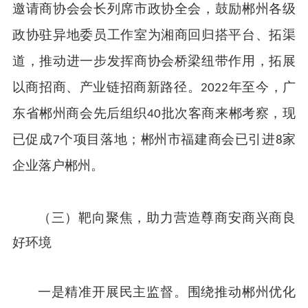
邀请商协会会长列席市政协全会，鼓励郴州各级
政协驻异地委员工作室为湘商回归搭平台、拓渠
道，推动进一步发挥商协会桥梁纽带作用，拓展
以商招商、产业链招商新路径。
年至今，广
2022
东省郴州商会先后组织
批次客商来郴考察，现
40
已促成
个项目落地；郴州市福建商会已引进
家
7
8
企业落户郴州。
（三）
靶向聚焦，助力营造尊商安商兴商良
好环境
一是精准开展民主监督。围绕推动郴州优化