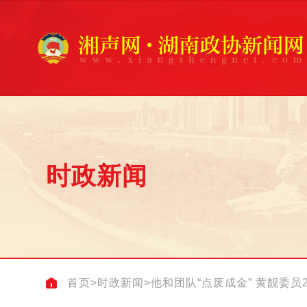
时政新闻
首页
>
时政新闻
>
他和团队“点废成金” 黄靓委