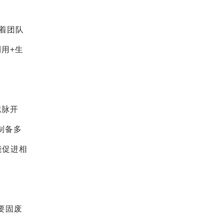
着团队
用+生
把脉开
制备多
能促进相
要固废