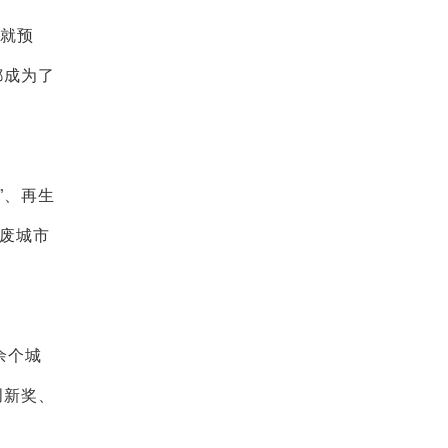
他就预
都成为了
”、再生
无废城市
余个城
创新奖、