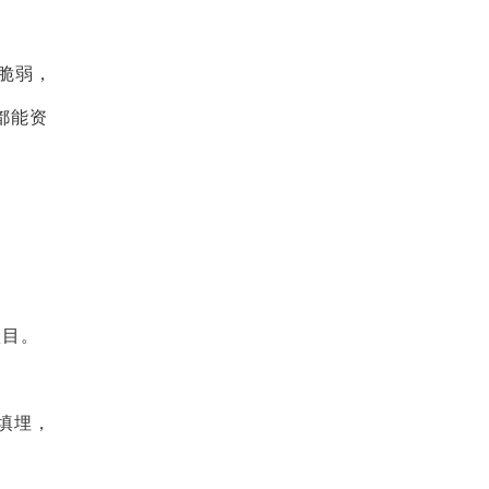
脆弱，
都能资
项目。
填埋，