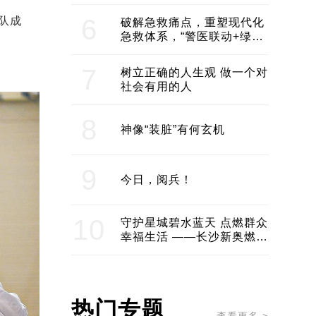
领企业不断发展创新 助推构
建医美产业良性生态圈
6
队成
破解急救痛点，重塑现代化
急救体系，“警医联动+绿波
通行”：长沙急救系统化提速
7
树立正确的人生观 做一个对
社会有用的人
8
神像“装脏”有何玄机
9
今日，阅兵！
10
守护星城碧水蓝天 点燃群众
幸福生活 ——长沙新奥燃气
服务经济社会发展纪实
热门专题