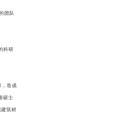
他的团队
的科研
源，造成
读硕士
现建筑材