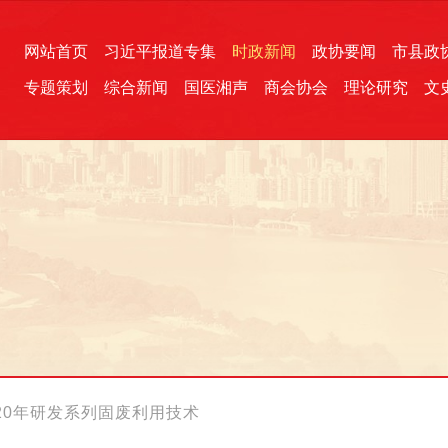
网站首页
习近平报道专集
时政新闻
政协要闻
市县政
专题策划
综合新闻
国医湘声
商会协会
理论研究
文
统一战线
芙蓉文苑
融媒影音
2026全国两会
各地政协
“四同四立”主题活动
三湘生态
产学研
国学经典
员20年研发系列固废利用技术