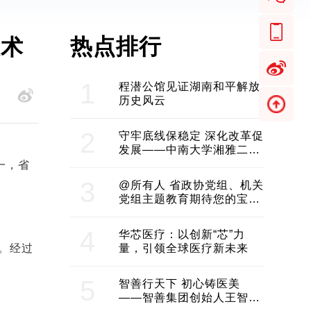
热点排行
技术
1
程潜公馆见证湖南和平解放
历史风云
2
守牢底线保稳定 深化改革促
发展——中南大学湘雅二医
院2024年工作综述
一，省
3
@所有人 省政协党组、机关
党组主题教育期待您的宝贵
意见和建议
4
华芯医疗：以创新“芯”力
。经过
量，引领全球医疗新未来
5
智善行天下 初心铸医美
——智善集团创始人王智带