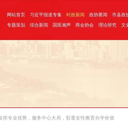
网站首页
习近平报道专集
时政新闻
政协要闻
市县政
专题策划
综合新闻
国医湘声
商会协会
理论研究
文
统一战线
芙蓉文苑
融媒影音
2026全国两会
各地政协
“四同四立”主题活动
三湘生态
产学研
国学经典
发挥专业优势，服务中心大局，彰显女性教育办学价值