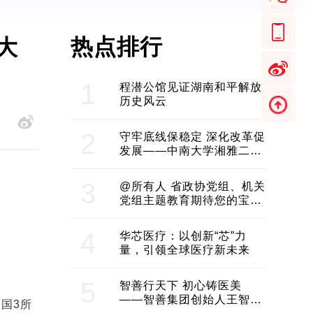
热点排行
大
1
程潜公馆见证湖南和平解放
历史风云
2
守牢底线保稳定 深化改革促
发展——中南大学湘雅二医
院2024年工作综述
3
@所有人 省政协党组、机关
党组主题教育期待您的宝贵
意见和建议
4
华芯医疗：以创新“芯”力
量，引领全球医疗新未来
5
智善行天下 初心铸医美
——智善集团创始人王智带
国3所