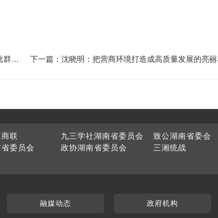
批群众
下一篇：沈晓明：把营商环境打造成高质量发展的亮丽
和造福子孙后代的“金饭碗”
工商联
九三学社湖南省委员会
致公湖南省委会
南省委员会
政协湖南省委员会
三湘统战
融媒动态
政府机构