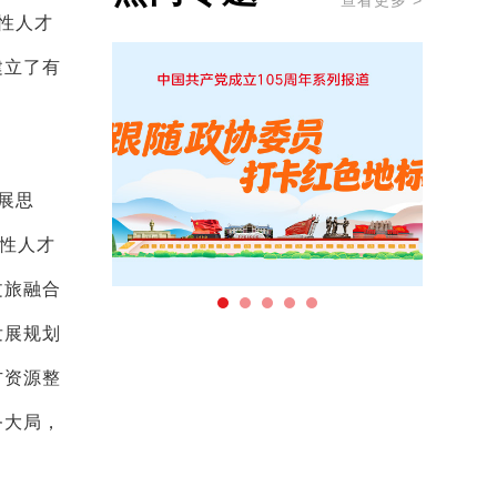
查看更多 >
性人才
建立了有
展思
女性人才
文旅融合
发展规划
方资源整
务大局，