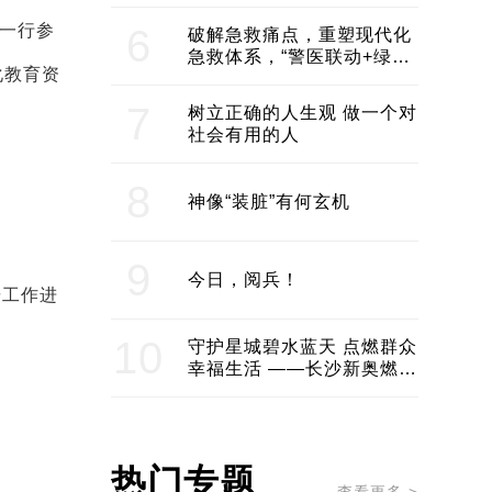
领企业不断发展创新 助推构
建医美产业良性生态圈
华一行参
6
破解急救痛点，重塑现代化
急救体系，“警医联动+绿波
化教育资
通行”：长沙急救系统化提速
7
树立正确的人生观 做一个对
社会有用的人
8
神像“装脏”有何玄机
9
今日，阅兵！
研工作进
10
守护星城碧水蓝天 点燃群众
幸福生活 ——长沙新奥燃气
服务经济社会发展纪实
热门专题