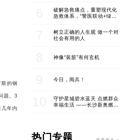
领企业不断发展创新 助推构
建医美产业良性生态圈
6
破解急救痛点，重塑现代化
急救体系，“警医联动+绿波
通行”：长沙急救系统化提速
7
树立正确的人生观 做一个对
社会有用的人
8
神像“装脏”有何玄机
9
今日，阅兵！
罗斯的钢
问题。3
10
守护星城碧水蓝天 点燃群众
幸福生活 ——长沙新奥燃气
短几年内
服务经济社会发展纪实
热门专题