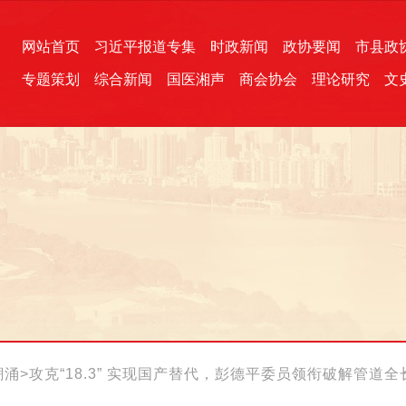
网站首页
习近平报道专集
时政新闻
政协要闻
市县政
专题策划
综合新闻
国医湘声
商会协会
理论研究
文
统一战线
芙蓉文苑
融媒影音
2026全国两会
各地政协
“四同四立”主题活动
三湘生态
产学研
国学经典
潮涌
>
攻克“18.3” 实现国产替代，彭德平委员领衔破解管