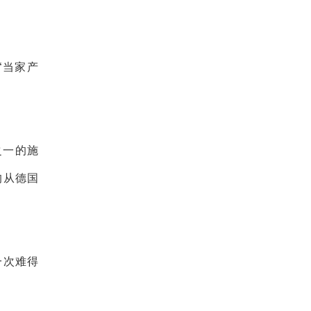
“当家产
之一的施
均从德国
一次难得