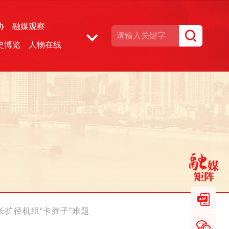
协
融媒观察
史博览
人物在线
湘声文博数据库
道全长扩径机组“卡脖子”难题