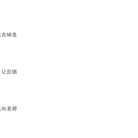
是在铸造
，让彭德
真向老师