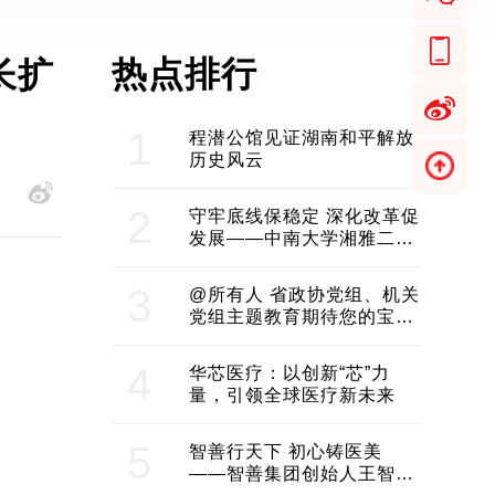
热点排行
1
程潜公馆见证湖南和平解放
历史风云
2
守牢底线保稳定 深化改革促
发展——中南大学湘雅二医
院2024年工作综述
3
@所有人 省政协党组、机关
党组主题教育期待您的宝贵
意见和建议
4
华芯医疗：以创新“芯”力
量，引领全球医疗新未来
5
智善行天下 初心铸医美
——智善集团创始人王智带