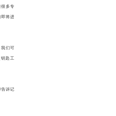
但很多专
前即将进
，我们可
交钥匙工
华告诉记